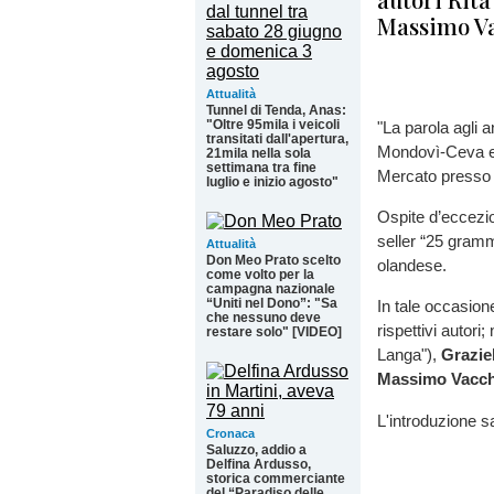
Massimo V
Attualità
Tunnel di Tenda, Anas:
"Oltre 95mila i veicoli
"La parola agli an
transitati dall'apertura,
Mondovì-Ceva e 
21mila nella sola
settimana tra fine
Mercato presso l
luglio e inizio agosto"
Ospite d’eccezio
seller “25 grammi
Attualità
Don Meo Prato scelto
olandese.
come volto per la
campagna nazionale
“Uniti nel Dono”: "Sa
In tale occasion
che nessuno deve
rispettivi autori
restare solo" [VIDEO]
Langa"),
Grazie
Massimo Vacch
L'introduzione s
Cronaca
Saluzzo, addio a
Delfina Ardusso,
storica commerciante
del “Paradiso delle