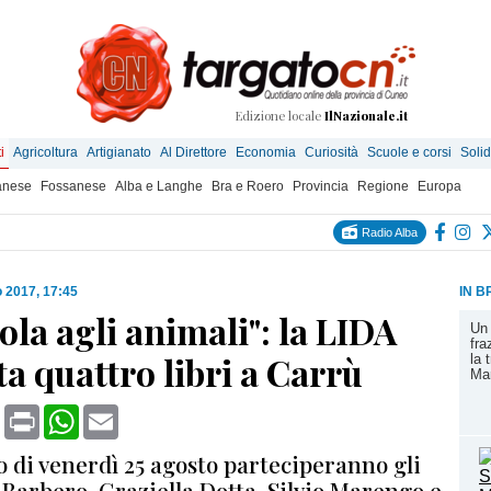
Edizione locale
IlNazionale.it
i
Agricoltura
Artigianato
Al Direttore
Economia
Curiosità
Scuole e corsi
Solid
anese
Fossanese
Alba e Langhe
Bra e Roero
Provincia
Regione
Europa
Radio Alba
 2017, 17:45
IN B
ola agli animali": la LIDA
Un 
fra
a quattro libri a Carrù
la 
Ma
book
X
Print
WhatsApp
Email
o di venerdì 25 agosto parteciperanno gli
 Barbero, Graziella Dotta, Silvio Marengo e