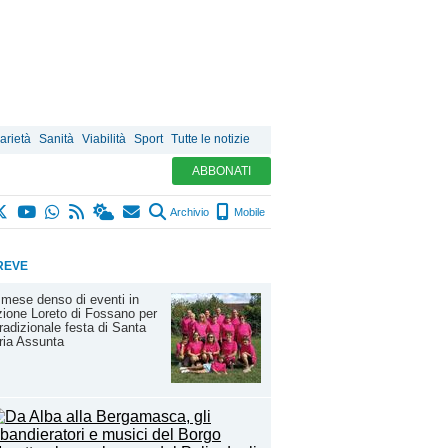
arietà
Sanità
Viabilità
Sport
Tutte le notizie
ABBONATI
Archivio
Mobile
REVE
mese denso di eventi in
zione Loreto di Fossano per
tradizionale festa di Santa
ria Assunta