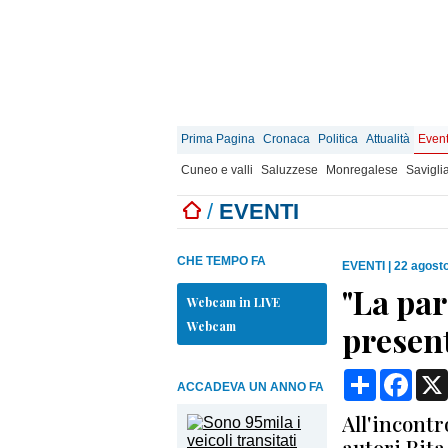
Prima Pagina
Cronaca
Politica
Attualità
Event
Cuneo e valli
Saluzzese
Monregalese
Savigli
/
EVENTI
CHE TEMPO FA
EVENTI
|
22 agosto
"La par
Webcam in LIVE
Webcam
present
Condividi
Face
ACCADEVA UN ANNO FA
All'incontr
autori Rita