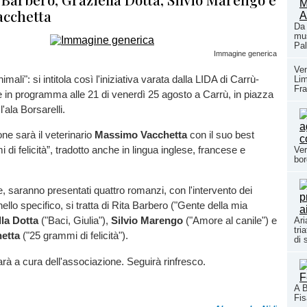
acchetta
Da 
mus
Pal
Immagine generica
Ven
imali": si intitola così l'iniziativa varata dalla LIDA di Carrù-
Li
Fra
in programma alle 21 di venerdì 25 agosto a Carrù, in piazza
'ala Borsarelli.
ne sarà il veterinario
Massimo Vacchetta
con il suo best
 di felicità”, tradotto anche in lingua inglese, francese e
Ver
bor
e, saranno presentati quattro romanzi, con l'intervento dei
; nello specifico, si tratta di Rita Barbero ("Gente della mia
lla Dotta
("Baci, Giulia"),
Silvio Marengo
("Amore al canile") e
Ari
tri
etta
("25 grammi di felicità").
di 
arà a cura dell'associazione. Seguirà rinfresco.
A B
Fi