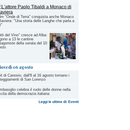
film "Onde di Terra" conquista anche Monaco
Baviera: "Una storia delle Langhe che parla a
i"
tti del Vino" cresce ad Alba:
gono a 13 le cantine
tagoniste della serata del 10
osto
iovedì 06 agosto
it di Canosio, dall'8 al 16 agosto tornano i
teggiamenti di San Lorenzo
basiglio celebra il ruolo delle donne nella
cita della democrazia italiana
Leggi le ultime di: Eventi