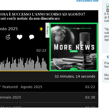
Alessandro Nidi
 COSA È SUCCESSO L’ANNO SCORSO AD AGOSTO?
Il 
di 
cast con le notizie da non dimenticare
tutt
"No
sal
pro
ag
g
Pre
fes
Mom
nas