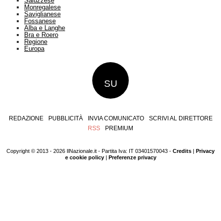
Saluzzese
Monregalese
Saviglianese
Fossanese
Alba e Langhe
Bra e Roero
Regione
Europa
SU
REDAZIONE
PUBBLICITÀ
INVIA COMUNICATO
SCRIVI AL DIRETTORE
RSS
PREMIUM
Copyright © 2013 - 2026 IlNazionale.it - Partita Iva: IT 03401570043 -
Credits
|
Privacy
e cookie policy
|
Preferenze privacy