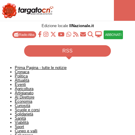
Edizione locale
IlNazionale.it
Radio Alba
ABBONATI
RSS
Prima Pagina - tutte le notizie
Cronaca
Politica
Attualità
Eventi
Agricoltura
Artigianato
Al Direttore
Economia
Curiosità
Scuole e corsi
Solidarietà
Sanità
Viabilità
Sport
Cuneo e valli