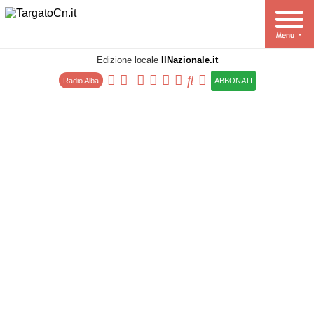
Edizione locale
IlNazionale.it
Radio Alba
ABBONATI