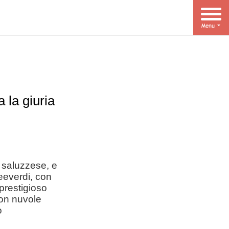
 la giuria
, saluzzese, e
eeverdi, con
prestigioso
con nuvole
o