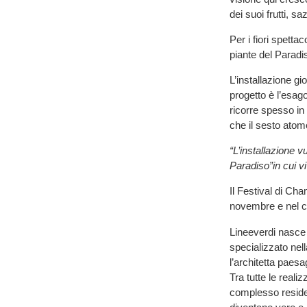
dei suoi frutti, s
Per i fiori spettaco
piante del Paradi
L’installazione g
progetto è l’esag
ricorre spesso in
che il sesto atomo
“L’installazione 
Paradiso”in cui v
Il Festival di Cham
novembre e nel co
Lineeverdi nasce 
specializzato nell
l’architetta pae
Tra tutte le realiz
complesso residen