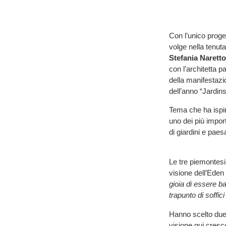
Con l’unico proge
volge nella tenuta
Stefania Naretto
con l’architetta 
della manifestazio
dell’anno “Jardin
Tema che ha ispira
uno dei più impor
di giardini e paesa
Le tre piemontesi 
visione dell’Eden 
gioia di essere b
trapunto di soffici
Hanno scelto due 
visione qui cresc