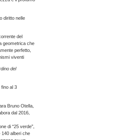
o diritto nelle
corrente del
ura geometrica che
mente perfetto,
nismi viventi
rdino del
fino al 3
ara Bruno Otella,
labora dal 2016,
one di “25 verde”,
 140 alberi che