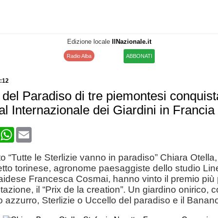
Edizione locale
IlNazionale.it
Radio Alba
ABBONATI
6:12
o del Paradiso di tre piemontesi conquista
al Internazionale dei Giardini in Francia
book
X
WhatsApp
Email
to “Tutte le Sterlizie vanno in paradiso” Chiara Otella
tto torinese, agronome paesaggiste dello studio Lin
braidese Francesca Cosmai, hanno vinto il premio più 
tazione, il “Prix de la creation”. Un giardino onirico, 
o azzurro, Sterlizie o Uccello del paradiso e il Banan