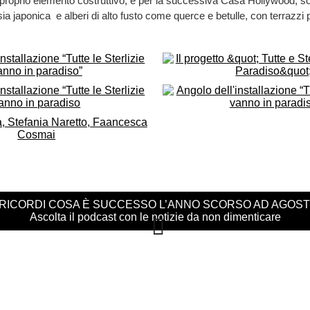
 proprio elemento costruttivo, e per la successiva Casa Hollywood, 
ia japonica e alberi di alto fusto come querce e betulle, con terrazzi 
 RICORDI COSA È SUCCESSO L’ANNO SCORSO AD AGOS
Ascolta il podcast con le notizie da non dimenticare