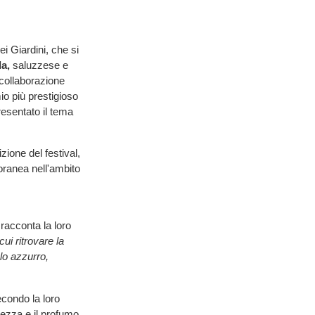
i Giardini, che si
la,
saluzzese e
 collaborazione
io più prestigioso
resentato il tema
zione del festival,
oranea nell'ambito
 racconta la loro
cui ritrovare la
lo azzurro,
condo la loro
cezza e il profumo