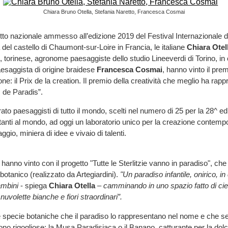
Chiara Bruno Otella, Stefania Naretto, Francesca Cosmai
tto nazionale ammesso all’edizione 2019 del Festival Internazionale de
 del castello di Chaumont-sur-Loire in Francia, le italiane
Chiara Otel
, torinese, agronome paesaggiste dello studio Lineeverdi di Torino, in
paesaggista di origine braidese
Francesca Cosmai
, hanno vinto il prem
ne: il Prix de la creation. Il premio della creatività che meglio ha rapp
s de Paradis”.
to paesaggisti di tutto il mondo, scelti nel numero di 25 per la 28^ edi
tanti al mondo, ad oggi un laboratorio unico per la creazione contemp
ggio, miniera di idee e vivaio di talenti.
hanno vinto con il progetto "Tutte le Sterlitzie vanno in paradiso", che
botanico (realizzato da Artegiardini).
"Un paradiso infantile, onirico, in 
ambini
- spiega
Chiara Otella
–
camminando in uno spazio fatto di cie
 nuvolette bianche e fiori straordinari”.
specie botaniche che il paradiso lo rappresentano nel nome e che se
ono rigogliose: la Musa Paradisiaca o il Banano, catturante per la dol