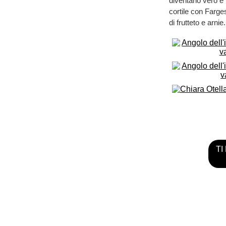
diventano vero e
cortile con Farges
di frutteto e arnie.
TI