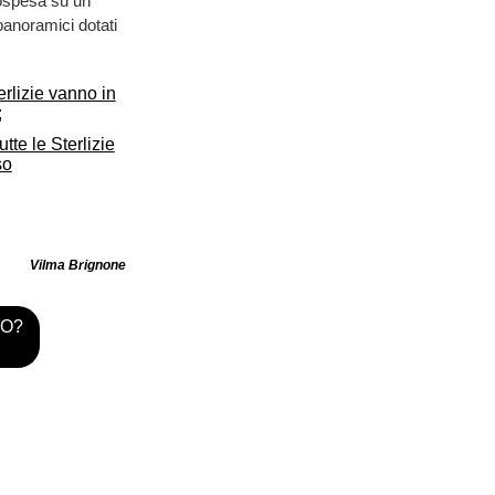
sospesa su un
panoramici dotati
Vilma Brignone
TO?