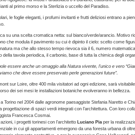
azianti al primo morso e la Sterlizia o uccello del Paradiso.
lari, le foglie eleganti, i profumi invitanti e frutti deliziosi entrano a pien
so.
ioca su una scelta cromatica netta: sul bianco/verde/arancio. Motivo ri
ono che modula il pavimento su cui è dipinto il cielo: scelto come fig
 natura ma che allo stesso tempo rievoca sia il 6, numero matematica
 della tavola periodica, il carbonio, base di tutta la chimica degli orga
vuole essere anche un omaggio alla Natura vivente, l'unico e vero “Gia
iviamo che deve essere preservato perle generazioni future”.
ont sur Loire, oltre 400 mila visitatori ad ogni edizione, sarà visitabile 
rso dei sei mesi le installazioni botaniche evolveranno in bellezza.
a Torino nel 2004 dalle agronome paesaggiste Stefania Naretto e Chi
a progettazione di spazi verdi integrati con l’architettura. Con loro col
saggista Francesca Cosmai.
zazioni, i progetti torinesi con l’architetto
Luciano Pia
per la realizzazi
ziale in cui gli appartamenti emergono da una foresta urbana di oltre