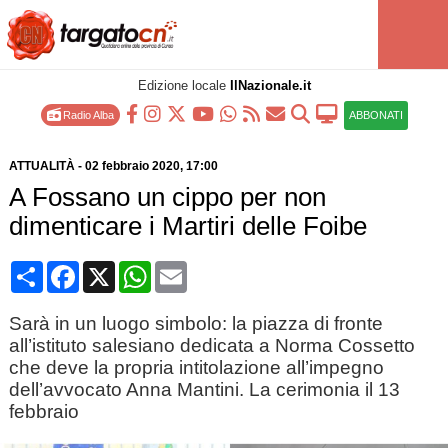
Edizione locale
IlNazionale.it
Radio Alba
ABBONATI
ATTUALITÀ
-
02 febbraio 2020
, 17:00
A Fossano un cippo per non
dimenticare i Martiri delle Foibe
Condividi
Facebook
X
WhatsApp
Email
Sarà in un luogo simbolo: la piazza di fronte
all’istituto salesiano dedicata a Norma Cossetto
che deve la propria intitolazione all’impegno
dell’avvocato Anna Mantini. La cerimonia il 13
febbraio