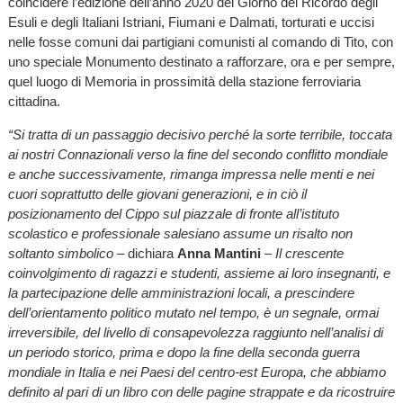
coincidere l’edizione dell’anno 2020 del Giorno del Ricordo degli
Esuli e degli Italiani Istriani, Fiumani e Dalmati, torturati e uccisi
nelle fosse comuni dai partigiani comunisti al comando di Tito, con
uno speciale Monumento destinato a rafforzare, ora e per sempre,
quel luogo di Memoria in prossimità della stazione ferroviaria
cittadina.
“Si tratta di un passaggio decisivo perché la sorte terribile, toccata
ai nostri Connazionali verso la fine del secondo conflitto mondiale
e anche successivamente, rimanga impressa nelle menti e nei
cuori soprattutto delle giovani generazioni, e in ciò il
posizionamento del Cippo sul piazzale di fronte all’istituto
scolastico e professionale salesiano assume un risalto non
soltanto simbolico
– dichiara
Anna Mantini
–
Il crescente
coinvolgimento di ragazzi e studenti, assieme ai loro insegnanti, e
la partecipazione delle amministrazioni locali, a prescindere
dell’orientamento politico mutato nel tempo, è un segnale, ormai
irreversibile, del livello di consapevolezza raggiunto nell’analisi di
un periodo storico, prima e dopo la fine della seconda guerra
mondiale in Italia e nei Paesi del centro-est Europa, che abbiamo
definito al pari di un libro con delle pagine strappate e da ricostruire