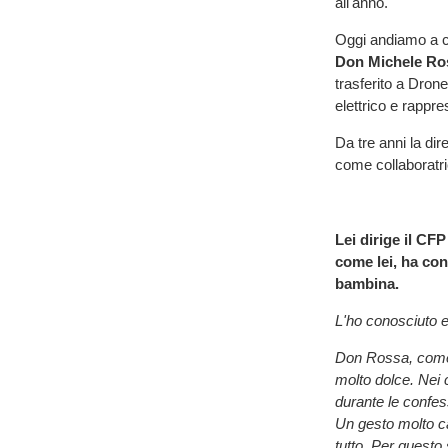
all'anno.
Oggi andiamo a c
Don Michele Ro
trasferito a Drone
elettrico e rappr
Da tre anni la dir
come collaboratri
Lei dirige il CF
come lei, ha co
bambina.
L'ho conosciuto e
Don Rossa, come s
molto dolce. Nei 
durante le confess
Un gesto molto ca
tutto. Per questo 