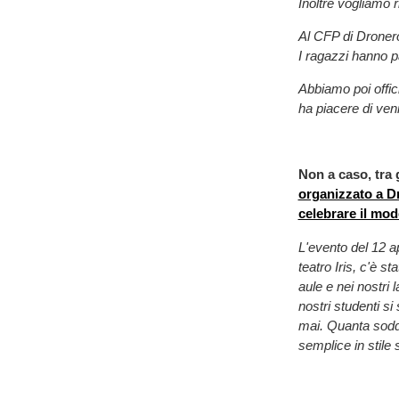
Inoltre vogliamo 
Al CFP di Dronero
I ragazzi hanno pa
Abbiamo poi offici
ha piacere di veni
Non a caso, tra g
organizzato a Dr
celebrare il mod
L'evento del 12 a
teatro Iris, c'è st
aule e nei nostri 
nostri studenti s
mai. Quanta soddi
semplice in stile