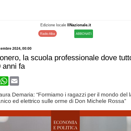
Edizione locale
IlNazionale.it
Radio Alba
ABBONATI
cembre 2024
, 00:00
nero, la scuola professionale dove tutt
0 anni fa
book
X
WhatsApp
Email
Laura Demaria: “Formiamo i ragazzi per il mondo del l
nico ed elettrico sulle orme di Don Michele Rossa”