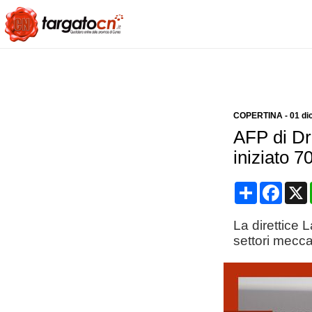
COPERTINA
-
01 di
AFP di Dro
iniziato 7
Condividi
Face
La direttice 
settori mecca