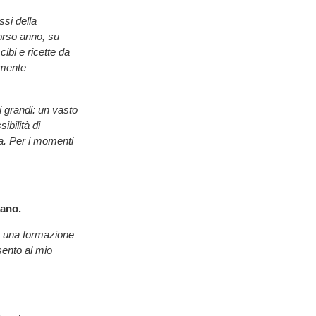
ssi della
orso anno, su
ibi e ricette da
amente
i grandi: un vasto
ibilità di
la. Per i momenti
iano.
ho una formazione
sento al mio