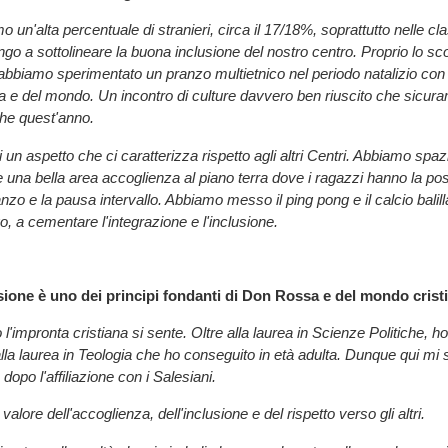
un'alta percentuale di stranieri, circa il 17/18%, soprattutto nelle cla
go a sottolineare la buona inclusione del nostro centro. Proprio lo sc
 abbiamo sperimentato un pranzo multietnico nel periodo natalizio con c
lia e del mondo. Un incontro di culture davvero ben riuscito che sicur
he quest'anno.
i un aspetto che ci caratterizza rispetto agli altri Centri. Abbiamo spaz
 una bella area accoglienza al piano terra dove i ragazzi hanno la poss
anzo e la pausa intervallo. Abbiamo messo il ping pong e il calcio balil
o, a cementare l'integrazione e l'inclusione.
usione è uno dei principi fondanti di Don Rossa e del mondo crist
l'impronta cristiana si sente. Oltre alla laurea in Scienze Politiche, 
alla laurea in Teologia che ho conseguito in età adulta. Dunque qui mi 
 dopo l'affiliazione con i Salesiani.
valore dell'accoglienza, dell'inclusione e del rispetto verso gli altri.