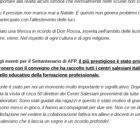
riportare alla realtà alcuni simboli che normalmente nelle scuole non s
 il presepe non manca mai a Natale. E questo non genera problemi con
rtecipato con l'allestimento delle luci.
ato una Messa in ricordo di Don Rossa, inserita nell'ambito delle lezio
re, viene. Nel rispetto di ogni cultura e di ogni religione.
li eventi per il Settantenario di AFP,
il più prestigioso è stato pr
onero con il convegno che ha raccolto tutti i centri salesiani ital
ello educativo della formazione professionale.
prile è stato per noi un momento molto importante e significativo. Dopo
ata la visita di circa 50 direttori dei Centri Salesiani provenienti da tutta 
laboratori. Sono stati guidati dai ragazzi e questo è stato motivo di gra
i sono messi in gioco, li hanno accompagnati per due ore. Non ce ne
sfazione nel vedere la collaborazione fattiva tra allievi e docenti in 
 salesiano che ti lascia un segno e un ricordo profondo!