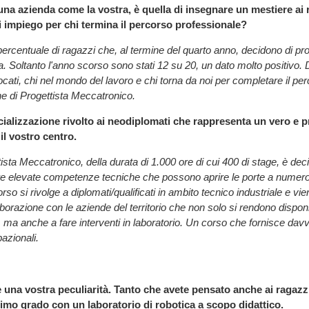
 una azienda come la vostra, è quella di insegnare un mestiere ai 
i impiego per chi termina il percorso professionale?
ercentuale di ragazzi che, al termine del quarto anno, decidono di pr
a. Soltanto l'anno scorso sono stati 12 su 20, un dato molto positivo. D
ocati, chi nel mondo del lavoro e chi torna da noi per completare il pe
ne di Progettista Meccatronico.
ializzazione rivolto ai neodiplomati che rappresenta un vero e p
 il vostro centro.
ttista Meccatronico, della durata di 1.000 ore di cui 400 di stage, è de
fre elevate competenze tecniche che possono aprire le porte a numero
corso si rivolge a diplomati/qualificati in ambito tecnico industriale e vi
aborazione con le aziende del territorio che non solo si rendono disponi
e, ma anche a fare interventi in laboratorio. Un corso che fornisce dav
azionali.
una vostra peculiarità. Tanto che avete pensato anche ai ragazzi
imo grado con un laboratorio di robotica a scopo didattico.