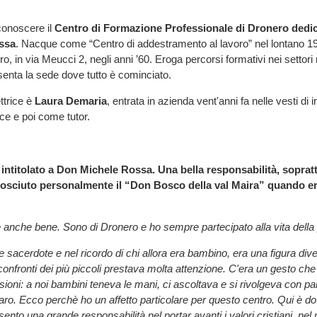
onoscere il
Centro di Formazione Professionale di Dronero dedic
ssa
. Nacque come “Centro di addestramento al lavoro” nel lontano 195
ro, in via Meucci 2, negli anni ’60. Eroga percorsi formativi nei setto
esenta la sede dove tutto è cominciato.
ettrice è
Laura Demaria
, entrata in azienda vent'anni fa nelle vesti di
ce e poi come tutor.
P intitolato a Don Michele Rossa. Una bella responsabilità, sopratt
nosciuto personalmente il “Don Bosco della val Maira” quando e
 anche bene. Sono di Dronero e ho sempre partecipato alla vita della
acerdote e nel ricordo di chi allora era bambino, era una figura di
confronti dei più piccoli prestava molta attenzione. C'era un gesto che 
ioni: a noi bambini teneva le mani, ci ascoltava e si rivolgeva con par
ro. Ecco perchè ho un affetto particolare per questo centro. Qui è d
sento una grande responsabilità nel portar avanti i valori cristiani, nel