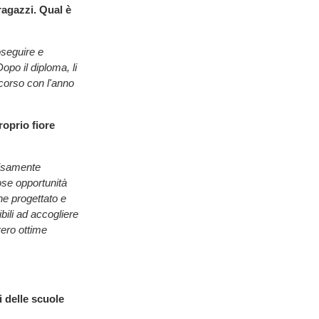
ragazzi. Qual è
oseguire e
opo il diploma, li
rcorso con l'anno
roprio fiore
cisamente
se opportunità
ene progettato e
bili ad accogliere
vero ottime
 delle scuole