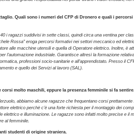
taglio. Quali sono i numeri del CFP di Dronero e quali i percorsi 
 i ragazzi suddivisi in sette classi, quindi circa una ventina per clas
ele Rossa” eroga percorsi formativi nei settori meccanico ed elettrico
tore alle macchine utensili e quella di Operatore elettrico. Inoltre, è at
er l’automazione industriale. Garantisce altresì la formazione relativa
ormatica, professioni socio-sanitarie e all’apprendistato. Presso il CF
tamento e quello dei Servizi al lavoro (SAL).
orsi molto maschili, eppure la presenza femminile si fa sentire
erzuolo, abbiamo alcune ragazze che frequentano corsi prettamente 
ttore elettrico perchè c'è una forte richiesta per il montaggio dei comp
e elettrico e illuminazione. Le ragazze sono infatti molto precise e il
re al femminile.
nti studenti di origine straniera.