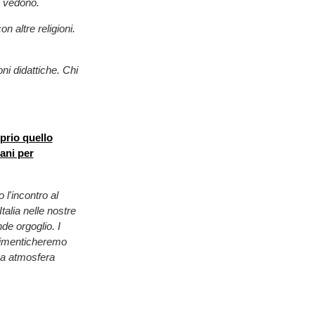
i vedono.
 altre religioni.
ni didattiche. Chi
oprio quello
iani per
 l'incontro al
Italia nelle nostre
nde orgoglio. I
 dimenticheremo
una atmosfera