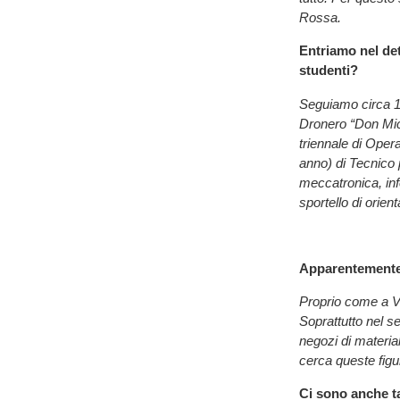
Rossa.
Entriamo nel det
studenti?
Seguiamo circa 140
Dronero “Don Mich
triennale di Opera
anno) di Tecnico p
meccatronica, inf
sportello di orien
Apparentemente c
Proprio come a V
Soprattutto nel se
negozi di material
cerca queste figu
Ci sono anche ta