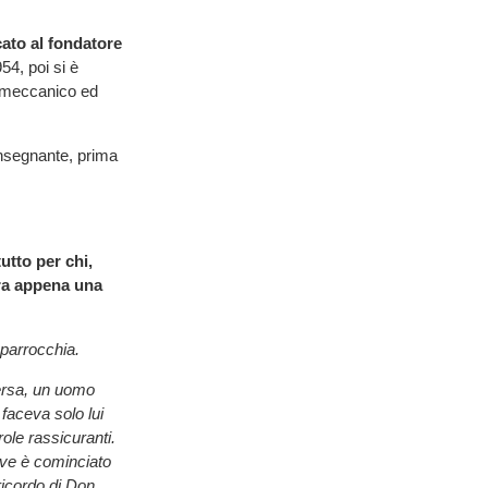
ato al fondatore
4, poi si è
ri meccanico ed
 insegnante, prima
utto per chi,
ra appena una
 parrocchia.
versa, un uomo
faceva solo lui
ole rassicuranti.
ove è cominciato
 ricordo di Don