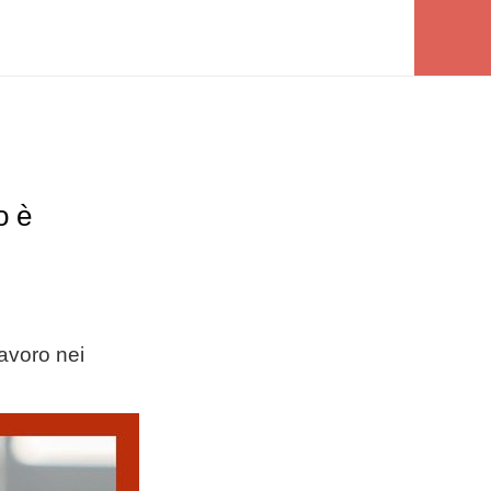
o è
avoro nei