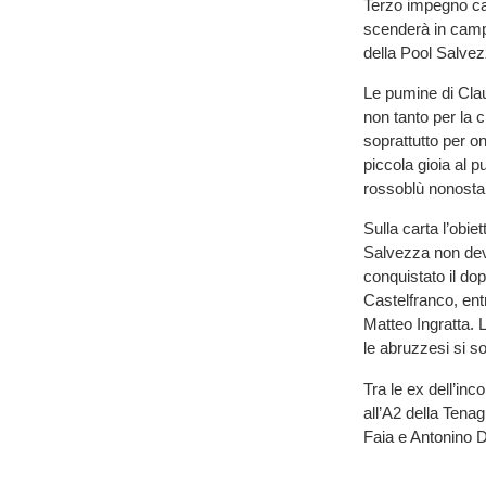
Terzo impegno ca
scenderà in camp
della Pool Salvez
Le pumine di Claud
non tanto per la 
soprattutto per o
piccola gioia al 
rossoblù nonostan
Sulla carta l’obie
Salvezza non deve
conquistato il do
Castelfranco, ent
Matteo Ingratta. 
le abruzzesi si s
Tra le ex dell’inc
all’A2 della Tenag
Faia e Antonino D