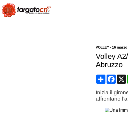
VOLLEY
-
16 marzo
Volley A2
Abruzzo
Condividi
Face
Inizia il gir
affrontano l’