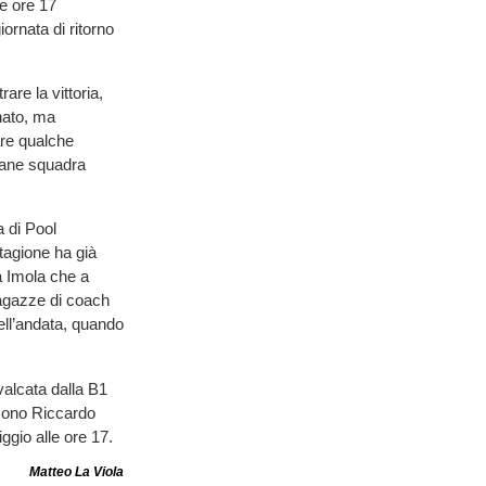
e ore 17
iornata di ritorno
are la vittoria,
nato, ma
are qualche
vane squadra
a di Pool
tagione ha già
a Imola che a
ragazze di coach
ell’andata, quando
avalcata dalla B1
o sono Riccardo
iggio alle ore 17.
Matteo La Viola