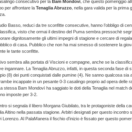
salingo consecutivo per la
Bam Mondovì
, che questo pomeriggio all
o per affrontare la
Tenaglia Abruzzo
, nella gara valida per la prima g
za.
io Basso, reduci da tre sconfitte consecutive, hanno l’obbligo di centr
classifica, visto che ormai il destino del Puma sembra pressochè seg
norare dignitosamente gli ultimi impegni di stagione e cercare di regal
pubblico di casa. Pubblico che non ha mai smesso di sostenere la gio
te le tante sconfitte.
ttivo sembra alla portata di Viscioni e compagne, anche se la classific
 ingannare. La Tenaglia Abruzzo, infatti, in questa seconda fase di s
ppio (8) dei punti conquistati dalle pumine (4). Ne sanno qualcosa sia 
rambe incappate in un pesante 0-3 casalingo proprio ad opera delle 
La stessa Bam Mondovì ha saggiato le doti della Tenaglia nel match d
ono imposte per 3-2.
ontro si segnala il libero Morgana Giubilato, tra le protagoniste della c
lia Altino nella passata stagione. Arbitri designati per questo incontr
i Lorenzo. Al PalaManera il fischio d’inizio è fissato per questo pomer