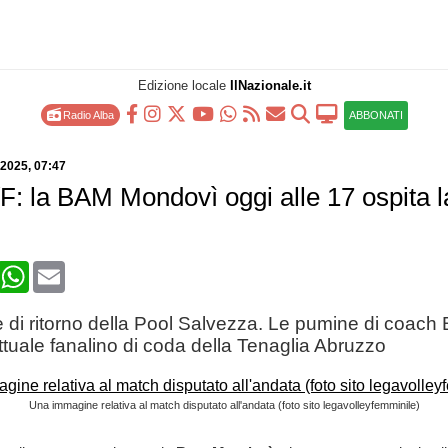
Edizione locale
IlNazionale.it
Radio Alba
ABBONATI
 2025
, 07:47
/F: la BAM Mondovì oggi alle 17 ospita l
book
X
WhatsApp
Email
one di ritorno della Pool Salvezza. Le pumine di coach
attuale fanalino di coda della Tenaglia Abruzzo
Una immagine relativa al match disputato all'andata (foto sito legavolleyfemminile)