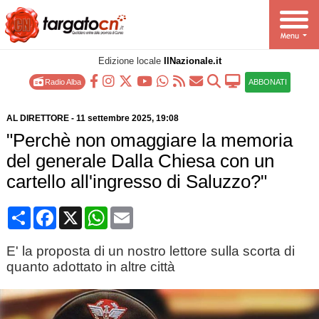
Edizione locale
IlNazionale.it
Radio Alba
ABBONATI
AL DIRETTORE
-
11 settembre 2025
, 19:08
"Perchè non omaggiare la memoria
del generale Dalla Chiesa con un
cartello all'ingresso di Saluzzo?"
Condividi
Facebook
X
WhatsApp
Email
E' la proposta di un nostro lettore sulla scorta di
quanto adottato in altre città