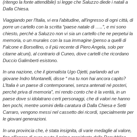
(ritengo la fonte attendibile) si legge che Saluzzo diede i natali a
Dalla Chiesa.
Viaggiando per l’Italia, vi era l’abitudine, all’ingresso di ogni città, di
porre un cartello con la scritta “paese natale di …..”, e mi sono
chiesto, perché a Saluzzo non vi sia un cartello che ne perpetui la
memoria, o un murales con la sua immagine (penso a quelli di
Falcone e Borsellino, o il più recente di Piero Angela, solo per
citarne alcuni), al contrario di Cuneo, dove cartelli che ricordano
Duccio Galimberti esistono.
In una nazione, che il giornalista Ugo Ojetti, parlando ad un
giovane Indro Montanelli, disse “ ma tu non hai ancora capito?
L’Italia è un paese di contemporanei, senza antenati né posteri,
perché priva di memoria”, mi rendo conto che è la verità, in un
paese dove si idolatrano certi personaggi, che di valori ne hanno
ben pochi, mentre uomini della caratura di Dalla Chiesa e Setti
Carraro, vengono messi nel cassetto dei ricordi, specialmente per
le giovani generazioni.
In una provincia che, è stata insignita, di varie medaglie al valore,