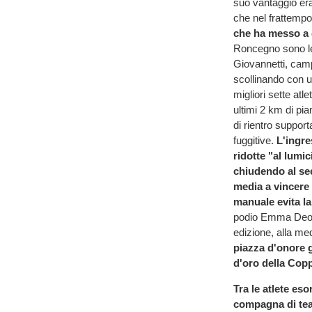
suo vantaggio era
che nel frattempo 
che ha messo a d
Roncegno sono le 
Giovannetti, camp
scollinando con un
migliori sette atl
ultimi 2 km di pi
di rientro support
fuggitive.
L'ingre
ridotte "al lumi
chiudendo al se
media a vincere 
manuale evita la 
podio Emma Deotto
edizione, alla me
piazza d'onore 
d'oro della Copp
Tra le atlete eso
compagna di te