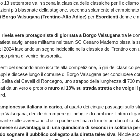
 13 settembre va in scena la classica delle classiche per il ciclismo g
zioni più blasonate della stagione, seconda solamente al campionato it
i Borgo Valsugana (Trentino-Alto Adige)
per
Esordienti
donne e ma
 rivela vera protagonista di giornata a Borgo Valsugana
tra le don
atleta saviglianese militante nel team SC Cesano Maderno bissa la 
el 2024 lasciando un segno indelebile nella classica del Trentino con u
ppo prima di venire riassorbita.
ienti del secondo anno iscritte alla competizione, 5 giri del classico p
trappi e discese lungo il comune di Borgo Valsugana per concludere con 
 Salita dei Cavalli di Roncegno, uno strappo della lunghezza di 700 m d
ati da un vero e proprio
muro al 13% su strada stretta che volge il 
ord
.
mpionessa italiana in carica
, al quarto dei cinque passaggi sullo s
rgo Valsugana, decide di rompere gli indugi e di cambiare il ritmo di g
nante sulle avversarie che in poche centinaia di metri perdono il contat
uneese si avvantaggia di una quindicina di secondi in solitaria per
do sognare il pubblico collegato alla diretta televisiva
. Nicole acc