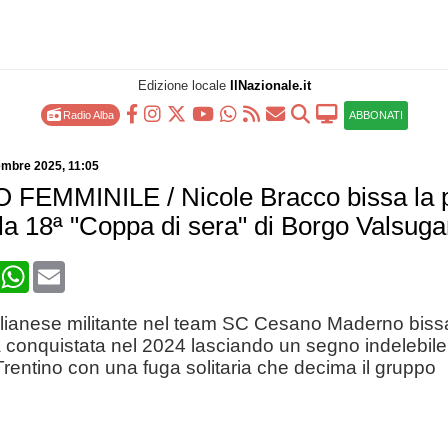
Edizione locale
IlNazionale.it
Radio Alba
ABBONATI
embre 2025
, 11:05
FEMMINILE / Nicole Bracco bissa la 
lla 18ª "Coppa di sera" di Borgo Valsug
book
X
WhatsApp
Email
iglianese militante nel team SC Cesano Maderno biss
 conquistata nel 2024 lasciando un segno indelebile
Trentino con una fuga solitaria che decima il gruppo