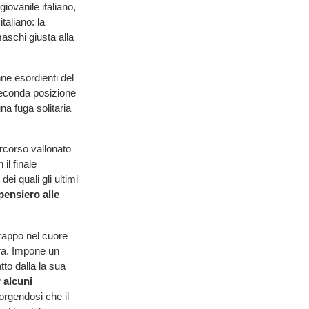
iovanile italiano,
aliano: la
schi giusta alla
ne esordienti del
seconda posizione
na fuga solitaria
ercorso vallonato
il finale
ei quali gli ultimi
pensiero alle
trappo nel cuore
ara. Impone un
to dalla la sua
 alcuni
orgendosi che il