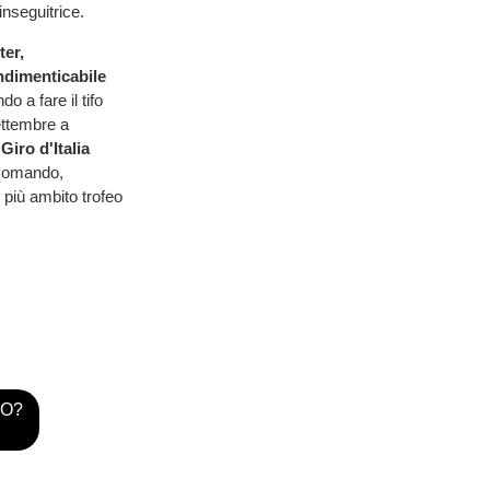
inseguitrice.
ter,
ndimenticabile
o a fare il tifo
ettembre a
l
Giro d'Italia
 comando,
 più ambito trofeo
TO?