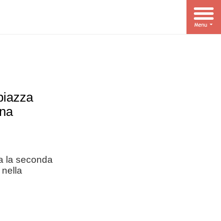
piazza
ana
a la seconda
 nella