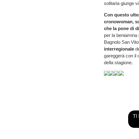
solitaria giunge v
Con questo ulteri
cronowoman, scal
che la pone di di
per la beniamina
Bagnolo San Vito 
interregionale
d
gareggerà con il c
della stagione.
TI