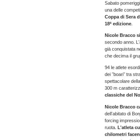
Sabato pomeriggio
una delle competi
Coppa di Sera d
18ª edizione
.
Nicole Bracco si
secondo anno. L'
già conquistata n
che decima il gru
94 le atlete esord
dei "boari" tra s
spettacolare della
300 m caratterizz
classiche del N
Nicole Bracco ca
dell'abitato di Bo
forcing impressio
ruota.
L'atleta c
chilometri facen