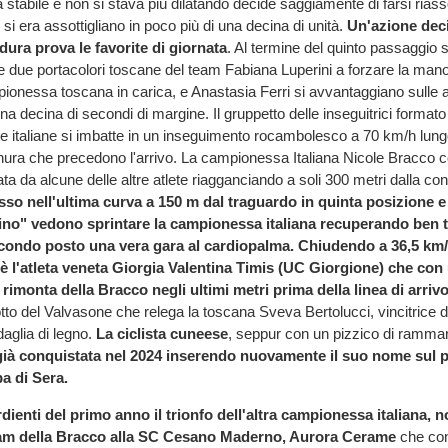
 stabile e non si stava più dilatando decide saggiamente di farsi riass
si era assottigliano in poco più di una decina di unità.
Un'azione deci
ura prova le favorite di giornata
. Al termine del quinto passaggio 
due portacolori toscane del team Fabiana Luperini a forzare la mano
ionessa toscana in carica, e Anastasia Ferri si avvantaggiano sulle 
a decina di secondi di margine. Il gruppetto delle inseguitrici formato
ete italiane si imbatte in un inseguimento rocambolesco a 70 km/h lungo
anura che precedono l'arrivo. La campionessa Italiana Nicole Bracco 
ata da alcune delle altre atlete riagganciando a soli 300 metri dalla co
sso nell'ultima curva a 150 m dal traguardo in quinta posizione e
cino" vedono sprintare la campionessa italiana recuperando ben tr
condo posto una vera gara al cardiopalma. Chiudendo a 36,5 km/h
è l'atleta veneta Giorgia Valentina Timis (UC Giorgione) che con
rimonta della Bracco negli ultimi metri prima della linea di arrivo
 del Valvasone che relega la toscana Sveva Bertolucci, vincitrice d
daglia di legno.
La ciclista cuneese
, seppur con un pizzico di ramma
già conquistata nel 2024 inserendo nuovamente il suo nome sul p
a di Sera.
rdienti del primo anno il trionfo dell'altra campionessa italiana, 
am della Bracco alla SC Cesano Maderno, Aurora Cerame
che con