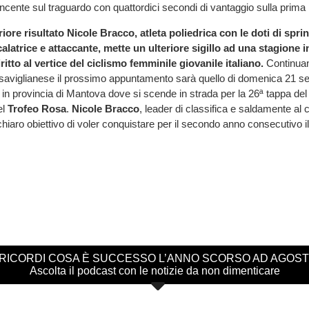
incente sul traguardo con quattordici secondi di vantaggio sulla prima 
ore risultato Nicole Bracco, atleta poliedrica con le doti di sprin
atrice e attaccante, mette un ulteriore sigillo ad una stagione i
ritto al vertice del ciclismo femminile giovanile italiano.
Continuand
 saviglianese il prossimo appuntamento sarà quello di domenica 21 s
in provincia di Mantova dove si scende in strada per la 26ª tappa de
el
Trofeo Rosa
.
Nicole Bracco
, leader di classifica e saldamente al
hiaro obiettivo di voler conquistare per il secondo anno consecutivo il
 RICORDI COSA È SUCCESSO L’ANNO SCORSO AD AGOS
Ascolta il podcast con le notizie da non dimenticare