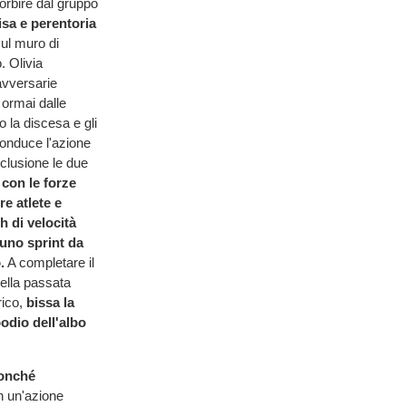
orbire dal gruppo
sa e perentoria
sul muro di
. Olivia
avversarie
 ormai dalle
 la discesa e gli
conduce l'azione
nclusione le due
 con le forze
e atlete e
 di velocità
 uno sprint da
.
A completare il
ella passata
rico,
bissa la
odio dell'albo
nonché
 un'azione