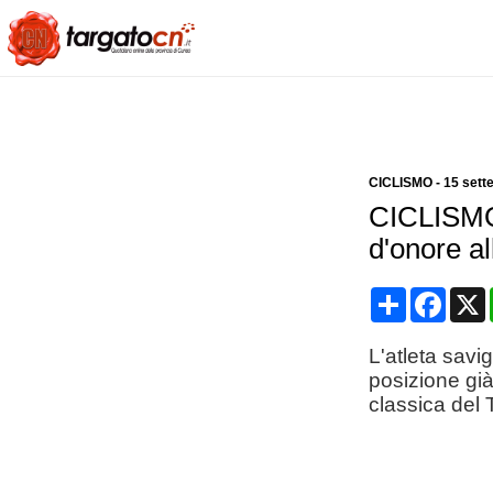
CICLISMO
-
15 sett
CICLISMO 
d'onore a
Condividi
Face
L'atleta sav
posizione già
classica del 