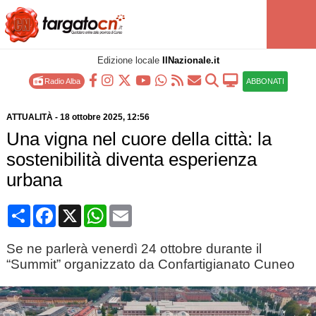
Edizione locale
IlNazionale.it
Radio Alba
ABBONATI
ATTUALITÀ
-
18 ottobre 2025
, 12:56
Una vigna nel cuore della città: la
sostenibilità diventa esperienza
urbana
Condividi
Facebook
X
WhatsApp
Email
Se ne parlerà venerdì 24 ottobre durante il
“Summit” organizzato da Confartigianato Cuneo