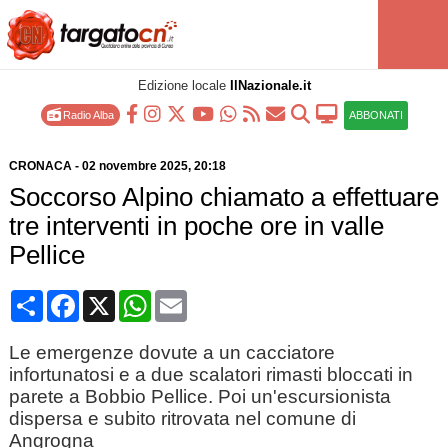
Edizione locale
IlNazionale.it
Radio Alba
ABBONATI
CRONACA
-
02 novembre 2025
, 20:18
Soccorso Alpino chiamato a effettuare
tre interventi in poche ore in valle
Pellice
Condividi
Facebook
X
WhatsApp
Email
Le emergenze dovute a un cacciatore
infortunatosi e a due scalatori rimasti bloccati in
parete a Bobbio Pellice. Poi un'escursionista
dispersa e subito ritrovata nel comune di
Angrogna