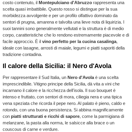
costo contenuto, il
Montepulciano d'Abruzzo
rappresenta una
scelta quasi imbattibile. Questo rosso si distingue per la sua
morbidezza avvolgente e per un profilo olfattivo dominato da
sentori di prugna, amarena e talvolta una lieve nota di liquirizia. I
suoi tannini sono generalmente vellutati e la struttura è di medio
corpo, caratteristiche che lo rendono estremamente piacevole e di
facile approccio. È il
vino perfetto per la cucina casalinga
,
ideale con lasagne, arrosti di maiale, legumi e piatti saporiti della
tradizione contadina.
Il calore della Sicilia: il Nero d'Avola
Per rappresentare il Sud Italia, un
Nero d'Avola
è una scelta
imprescindibile. Vitigno principe della Sicilia, dà vita a vini che
incarnano il calore e la ricchezza dell'isola. Il suo bouquet è
intenso e fruttato, con sentori di mora, ciliegia nera e una tipica
vena speziata che ricorda il pepe nero. Al palato è pieno, caldo e
rotondo, con una buona persistenza. Si abbina magnificamente
con
piatti strutturati e ricchi di sapore
, come la parmigiana di
melanzane, la pasta alla norma, le salsicce alla brace o un
couscous di carne e verdure.