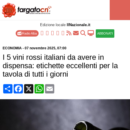
Edizione locale
IlNazionale.it
Radio Alba
ABBONATI
ECONOMIA
-
07 novembre 2025
, 07:00
I 5 vini rossi italiani da avere in
dispensa: etichette eccellenti per la
tavola di tutti i giorni
Condividi
Facebook
X
WhatsApp
Email