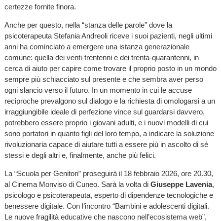
certezze fornite finora.
Anche per questo, nella “stanza delle parole” dove la
psicoterapeuta Stefania Andreoli riceve i suoi pazienti, negli ultimi
anni ha cominciato a emergere una istanza generazionale
comune: quella dei venti-trentenni e dei trenta-quarantenni, in
cerca di aiuto per capire come trovare il proprio posto in un mondo
sempre più schiacciato sul presente e che sembra aver perso
ogni slancio verso il futuro. In un momento in cui le accuse
reciproche prevalgono sul dialogo e la richiesta di omologarsi a un
irraggiungibile ideale di perfezione vince sul guardarsi davvero,
potrebbero essere proprio i giovani adulti, e i nuovi modelli di cui
sono portatori in quanto figli del loro tempo, a indicare la soluzione
rivoluzionaria capace di aiutare tutti a essere più in ascolto di sé
stessi e degli altri e, finalmente, anche più felici.
La “Scuola per Genitori” proseguirà il 18 febbraio 2026, ore 20.30,
al Cinema Monviso di Cuneo. Sarà la volta di
Giuseppe Lavenia
,
psicologo e psicoterapeuta, esperto di dipendenze tecnologiche e
benessere digitale. Con l’incontro “Bambini e adolescenti digitali.
Le nuove fragilità educative che nascono nell’ecosistema web”,