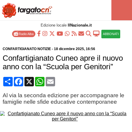
Edizione locale
IlNazionale.it
Radio Alba
ABBONATI
CONFARTIGIANATO NOTIZIE
-
18 dicembre 2025
, 16:56
Confartigianato Cuneo apre il nuovo
anno con la “Scuola per Genitori”
Condividi
Facebook
X
WhatsApp
Email
Al via la seconda edizione per accompagnare le
famiglie nelle sfide educative contemporanee