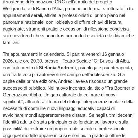
il sostegno di Fondazione CRC nell’ambito del progetto
Wellgranda, e di Banca d’Alba, propone un format strutturato in tre
appuntamenti serali, affidati a professionisti di primo piano nel
panorama nazionale, con l’obiettivo di offrire chiavi di lettura
aggiornate, strumenti pratici e occasioni di riflessione condivisa
sui nuovi trend che stanno trasformando la società e le dinamiche
familiari.
Tre appuntamenti in calendario. Si partirà venerdì 16 gennaio
2026, alle ore 20.30, presso il Teatro Sociale “G. Busca” di Alba,
con l’intervento di
Stefania Andreoli
, psicologa e psicoterapeuta,
una tra le voci più autorevoli nel campo dell’adolescenza. Già
ospite della prima edizione, Andreoli aveva riscosso un grande
successo di pubblico. Nel nuovo incontro, dal titolo “Tra Boomer e
Generazione Alpha. Un gap culturale da colmare di nuovi
significati”, affronterà il tema del dialogo intergenerazionale e della
necessità di costruire nuovi linguaggi educativi capaci di
avvicinare mondi apparentemente distanti. Se negli ultimi decenni
l’identità adulta è stata principalmente fondata sul lavoro e sulla
possibilità di costruire un proprio ruolo sociale e professionale,
oggi quel modello appare in crisi e non più in grado di offrire le