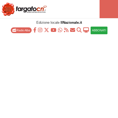
Edizione locale
IlNazionale.it
Radio Alba
ABBONATI