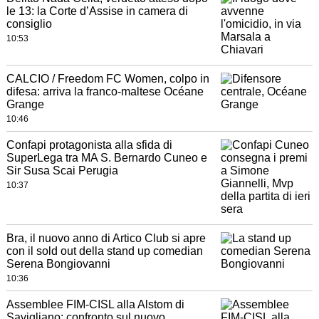
le 13: la Corte d’Assise in camera di
consiglio
10:53
CALCIO / Freedom FC Women, colpo in
difesa: arriva la franco-maltese Océane
Grange
10:46
Confapi protagonista alla sfida di
SuperLega tra MA S. Bernardo Cuneo e
Sir Susa Scai Perugia
10:37
Bra, il nuovo anno di Artico Club si apre
con il sold out della stand up comedian
Serena Bongiovanni
10:36
Assemblee FIM-CISL alla Alstom di
Savigliano: confronto sul nuovo