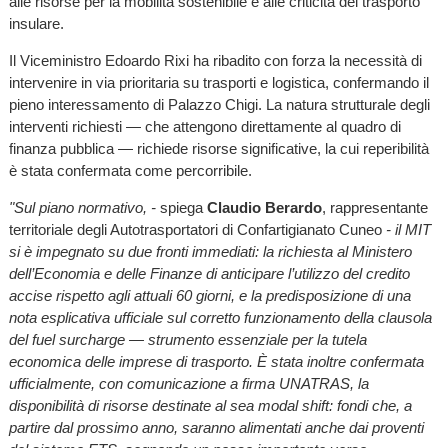
alle risorse per la mobilità sostenibile e alle criticità del trasporto
insulare.
Il Viceministro Edoardo Rixi ha ribadito con forza la necessità di
intervenire in via prioritaria su trasporti e logistica, confermando il
pieno interessamento di Palazzo Chigi. La natura strutturale degli
interventi richiesti — che attengono direttamente al quadro di
finanza pubblica — richiede risorse significative, la cui reperibilità
è stata confermata come percorribile.
"Sul piano normativo, -
spiega
Claudio Berardo
, rappresentante
territoriale degli Autotrasportatori di Confartigianato Cuneo
- il MIT
si è impegnato su due fronti immediati: la richiesta al Ministero
dell’Economia e delle Finanze di anticipare l’utilizzo del credito
accise rispetto agli attuali 60 giorni, e la predisposizione di una
nota esplicativa ufficiale sul corretto funzionamento della clausola
del fuel surcharge — strumento essenziale per la tutela
economica delle imprese di trasporto. È stata inoltre confermata
ufficialmente, con comunicazione a firma UNATRAS, la
disponibilità di risorse destinate al sea modal shift: fondi che, a
partire dal prossimo anno, saranno alimentati anche dai proventi