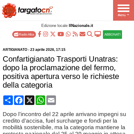
Edizione locale
IlNazionale.it
Radio Alba
ABBONATI
ARTIGIANATO
-
23 aprile 2026
, 17:15
Confartigianato Trasporti Unatras:
dopo la proclamazione del fermo,
positiva apertura verso le richieste
della categoria
Condividi
Facebook
X
WhatsApp
Email
Dopo l’incontro del 22 aprile arrivano impegni su
credito d’accisa, fuel surcharge e fondi per la
mobilità sostenibile, ma la categoria mantiene la
protesta nazionale dal 25 al 29 maggio in attesa