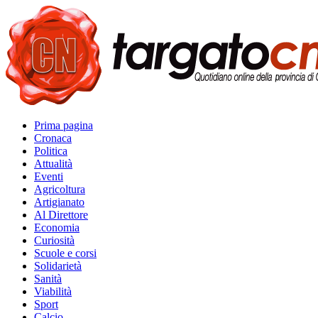
Prima pagina
Cronaca
Politica
Attualità
Eventi
Agricoltura
Artigianato
Al Direttore
Economia
Curiosità
Scuole e corsi
Solidarietà
Sanità
Viabilità
Sport
Calcio