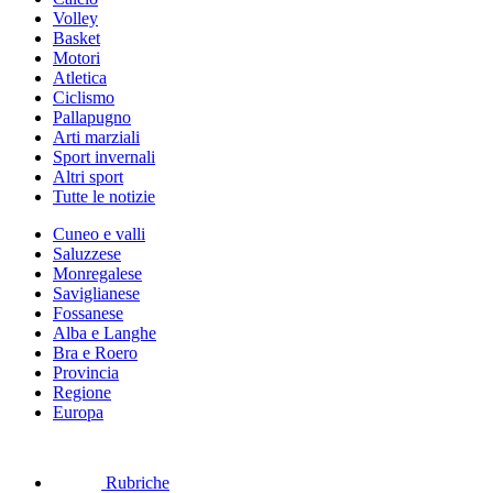
Volley
Basket
Motori
Atletica
Ciclismo
Pallapugno
Arti marziali
Sport invernali
Altri sport
Tutte le notizie
Cuneo e valli
Saluzzese
Monregalese
Saviglianese
Fossanese
Alba e Langhe
Bra e Roero
Provincia
Regione
Europa
Rubriche