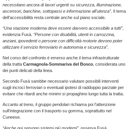
necessitano ancora di lavori urgenti su sicurezza, illuminazione,
ascensori, banchine, sottopassi e informazione all’utenza”
. Il tema
dell’accessibilità resta centrale anche sul piano sociale.
“Una stazione moderna deve essere davvero accessibile a tutti”
,
evidenzia Fusà.
“Persone con disabilità, utenti in carrozzina,
anziani, ipovedenti o persone con difficoltà motorie devono poter
utilizzare il servizio ferroviario in autonomia e sicurezza”
.
Nel corso del confronto è emerso anche il tema infrastrutturale
della tratta
Carmagnola-Sommariva del Bosco
, considerata uno
dei punti delicati della linea.
Secondo Fusà sarebbe necessario valutare possibili interventi
sugli incroci ferroviari o eventuali ipotesi di raddoppio parziale per
evitare che ritardi anche minimi si propaghino lungo tutta la tratta.
Accanto al treno, il gruppo pendolari richiama poi l’attenzione
sull’integrazione con il trasporto su gomma, soprattutto nel
Cuneese.
“Anche qui servono sistemi più moderni”
, osserva Fusà.