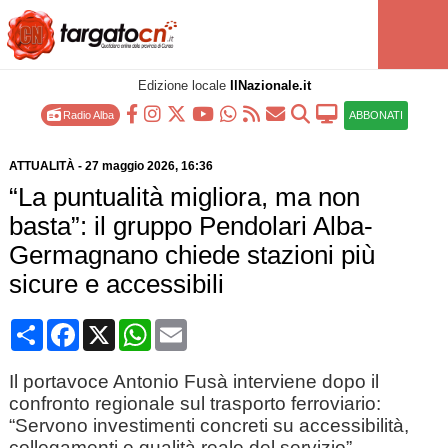
Edizione locale
IlNazionale.it
Radio Alba
ABBONATI
ATTUALITÀ
-
27 maggio 2026
, 16:36
“La puntualità migliora, ma non
basta”: il gruppo Pendolari Alba-
Germagnano chiede stazioni più
sicure e accessibili
Condividi
Facebook
X
WhatsApp
Email
Il portavoce Antonio Fusà interviene dopo il
confronto regionale sul trasporto ferroviario:
“Servono investimenti concreti su accessibilità,
collegamenti e qualità reale del servizio”