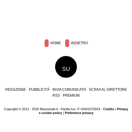
HOME
INDIETRO
SU
REDAZIONE
PUBBLICITÀ
INVIA COMUNICATO
SCRIVI AL DIRETTORE
RSS
PREMIUM
Copyright © 2013 - 2026 IlNazionale.it - Partita Iva: IT 03401570043 -
Credits
|
Privacy
e cookie policy
|
Preferenze privacy