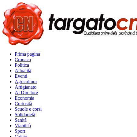
Prima pagina
Cronaca
Politica
Attualità
Eventi
Agricoltura
Artigianato
Al Direttore
Economia
Curiosità
Scuole e corsi
Solidarietà
Sanità
Viabilità
Sport
Calcio