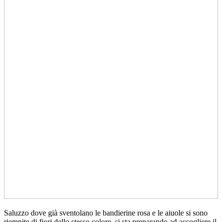
Saluzzo dove già sventolano le bandierine rosa e le aiuole si sono
riempite di fiori dello stesso colore, si sta preparando ad accogliere il