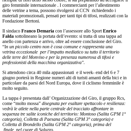
giro femminile internazionale . I commercianti per l’allestimento
delle vetrine a tema, possono rivolgersi al CCN richiedendo i
materiali promozionali, pensati per tanti tipi di tifosi, realizzati con la
Fondazione Bertoni.
Il sindaco
Franco Demaria
con l’assessore allo Sport
Enrico
Falda
sottolineano la portata dell’evento: si tratta di una tappa ad
anello con partenza e arrivo, oltre ad essere conclusione del Giro.
“I
n un piccolo centro non è cosa comune e rappresenta una
vetrina eccezionale per l’impatto mediatico su tutto il territorio
delle terre del Monviso e per la presenza numerosa di tifosi e
professionisti della macchina organizzativa".
Si attendono circa 40 mila appassionati e il week- end del 6 e 7
giugno porterà in Regione numeri alti di turisti amanti della bici e in
particolare da paesi del Nord Europa, dove il ciclismo femminile è
molto seguito.
La tappa è presentata dall’ Organizzazione del Giro, il gruppo Rcs,
come “molto mossa”
disegnata per esaltare spettacolo e resilienza:
vedrà le atlete nella parte centrale del tracciato affrontare in
sequenza tre salite iconiche del territorio: Montoso (Salita GPM 1°
categoria), Colletta di Paesana (Salita GPM 3° categoria) e
Colletta di Brondello (Salita GPM 2° categoria), prima del
finale, nel cuore di Saluzzo.