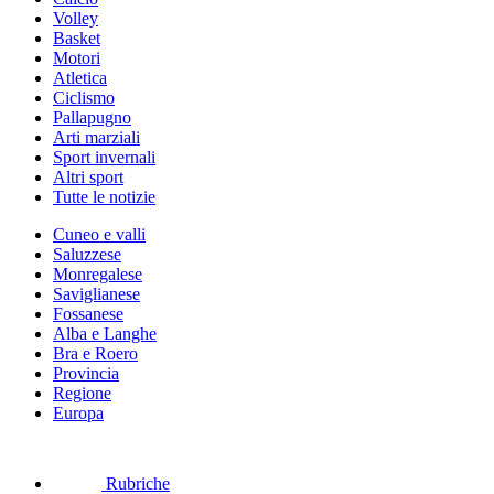
Volley
Basket
Motori
Atletica
Ciclismo
Pallapugno
Arti marziali
Sport invernali
Altri sport
Tutte le notizie
Cuneo e valli
Saluzzese
Monregalese
Saviglianese
Fossanese
Alba e Langhe
Bra e Roero
Provincia
Regione
Europa
Rubriche