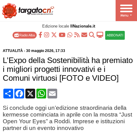
Edizione locale
IlNazionale.it
Radio Alba
ABBONATI
ATTUALITÀ
-
30 maggio 2026
, 17:33
L’Expo della Sostenibilità ha premiato
i migliori progetti innovativi e i
Comuni virtuosi [FOTO e VIDEO]
Condividi
Facebook
X
WhatsApp
Email
Si conclude oggi un’edizione straordinaria della
kermesse cominciata in aprile con la mostra “Just
Open Your Eyes” a Roddi. Imprese e istituzioni
partner di un evento innovativo