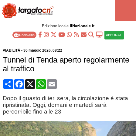
Edizione locale
IlNazionale.it
Radio Alba
ABBONATI
VIABILITÀ
-
30 maggio 2026
, 08:22
Tunnel di Tenda aperto regolarmente
al traffico
Condividi
Facebook
X
WhatsApp
Email
Dopo il guasto di ieri sera, la circolazione è stata
ripristinata. Oggi, domani e martedì sarà
percorribile fino alle 23