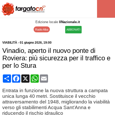
Edizione locale
IlNazionale.it
Radio Alba
ABBONATI
VIABILITÀ
-
01 giugno 2026
, 19:00
Vinadio, aperto il nuovo ponte di
Roviera: più sicurezza per il traffico e
per lo Stura
Condividi
Facebook
X
WhatsApp
Email
Entrata in funzione la nuova struttura a campata
unica lunga 40 metri. Sostituisce il vecchio
attraversamento del 1948, migliorando la viabilità
verso gli stabilimenti Acqua Sant’Anna e
riducendo il rischio idraulico