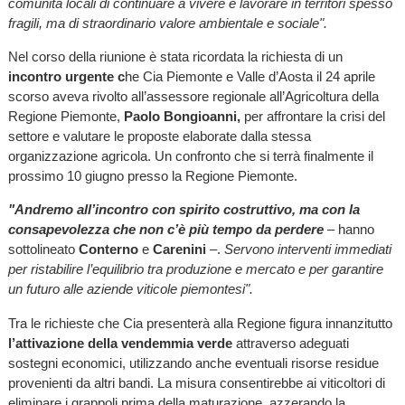
comunità locali di continuare a vivere e lavorare in territori spesso
fragili, ma di straordinario valore ambientale e sociale".
Nel corso della riunione è stata ricordata la richiesta di un
incontro urgente c
he Cia Piemonte e Valle d’Aosta il 24 aprile
scorso aveva rivolto all’assessore regionale all’Agricoltura della
Regione Piemonte,
Paolo Bongioanni,
per affrontare la crisi del
settore e valutare le proposte elaborate dalla stessa
organizzazione agricola. Un confronto che si terrà finalmente il
prossimo 10 giugno presso la Regione Piemonte.
"Andremo all’incontro con spirito costruttivo, ma con la
consapevolezza che non c’è più tempo da perdere
– hanno
sottolineato
Conterno
e
Carenini
–.
Servono interventi immediati
per ristabilire l’equilibrio tra produzione e mercato e per garantire
un futuro alle aziende viticole piemontesi".
Tra le richieste che Cia presenterà alla Regione figura innanzitutto
l’attivazione della vendemmia verde
attraverso adeguati
sostegni economici, utilizzando anche eventuali risorse residue
provenienti da altri bandi. La misura consentirebbe ai viticoltori di
eliminare i grappoli prima della maturazione, azzerando la