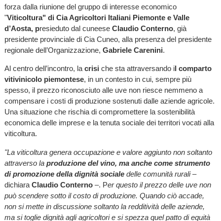
forza dalla riunione del gruppo di interesse economico
"
Viticoltura" di Cia Agricoltori Italiani Piemonte e Valle
d’Aosta, p
resieduto dal cuneese
Claudio Conterno
, già
presidente provinciale di Cia Cuneo, alla presenza del presidente
regionale dell’Organizzazione,
Gabriele Carenini
.
Al centro dell’incontro, la
crisi
che sta attraversando i
l comparto
vitivinicolo piemontese
, in un contesto in cui, sempre più
spesso, il prezzo riconosciuto alle uve non riesce nemmeno a
compensare i costi di produzione sostenuti dalle aziende agricole.
Una situazione che rischia di compromettere la sostenibilità
economica delle imprese e la tenuta sociale dei territori vocati alla
viticoltura.
"La viticoltura genera occupazione e valore aggiunto non soltanto
attraverso la
produzione del vino, ma anche come strumento
di promozione della dignità sociale
delle comunità rurali
–
dichiara
Claudio Conterno
–. P
er questo il prezzo delle uve non
può scendere sotto il costo di produzione. Quando ciò accade,
non si mette in discussione soltanto la redditività delle aziende,
ma si toglie dignità agli agricoltori e si spezza quel patto di equità