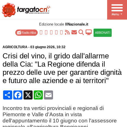
Edizione locale
IlNazionale.it
Radio Alba
ABBONATI
AGRICOLTURA
-
03 giugno 2026
, 10:32
Crisi del vino, il grido dall'allarme
della Cia: "La Regione difenda il
prezzo delle uve per garantire dignità
e futuro alle aziende e ai territori"
Condividi
Facebook
X
WhatsApp
Email
Incontro tra vertici provinciali e regionali di
Piemonte e Valle d'Aosta in vista
dell'appuntamento il 10 giugno con l'assessore
regionale all'agricoltura Bongioanni