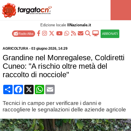
Edizione locale
IlNazionale.it
Radio Alba
ABBONATI
AGRICOLTURA
-
03 giugno 2026
, 14:29
Grandine nel Monregalese, Coldiretti
Cuneo: "A rischio oltre metà del
raccolto di nocciole"
Condividi
Facebook
X
WhatsApp
Email
Tecnici in campo per verificare i danni e
raccogliere le segnalazioni delle aziende agricole