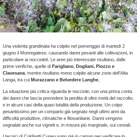
Una violenta grandinata ha colpito nel pomeriggio di martedì 2
giugno il Monregalese, causando danni pesanti alle coltivazioni, in
particolare ai noccioleti. Le aree più interessate risultano, dalle
prime verifiche, quelle di
Farigliano, Dogliani, Piozzo e
Clavesana
, mentre risultano meno colpite alcune zone dell’Alta
Langa, tra cui
Murazzano e Belvedere Langhe.
La situazione più critica riguarda le nocciole, con una prima conta
dei danni che lascia prevedere la perdita di oltre metà del raccolto,
e in alcuni casi della quasi totalità della produzione. Un colpo
pesantissimo per un comparto già segnato negli ultimi anni da
difficoltà produttive, climatiche e fitosanitarie. Danni vengono
segnalati anche sui vigneti e, in misura più marginale, sui cereali.
I tecnici di Coldiretti Cuneo sono già in campo per verificare lo