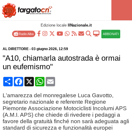
Edizione locale
IlNazionale.it
Radio Alba
ABBONATI
AL DIRETTORE
-
03 giugno 2026
, 12:59
"A10, chiamarla autostrada è ormai
un eufemismo"
Condividi
Facebook
X
WhatsApp
Email
L'amarezza del monregalese Luca Gavotto,
segretario nazionale e referente Regione
Piemonte Associazione Motociclisti Incolumi APS
(A.M.I. APS) che chiede di rivedere i pedaggi a
favore della gratuità finché non sarà adeguata agli
standard di sicurezza e funzionalità europei