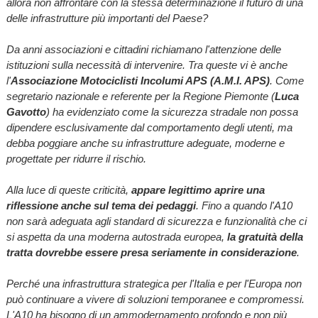
allora non affrontare con la stessa determinazione il futuro di una
delle infrastrutture più importanti del Paese?
Da anni associazioni e cittadini richiamano l'attenzione delle
istituzioni sulla necessità di intervenire. Tra queste vi è anche
l'
Associazione Motociclisti Incolumi APS (A.M.I. APS)
. Come
segretario nazionale e referente per la Regione Piemonte (
Luca
Gavotto
) ha evidenziato come la sicurezza stradale non possa
dipendere esclusivamente dal comportamento degli utenti, ma
debba poggiare anche su infrastrutture adeguate, moderne e
progettate per ridurre il rischio.
Alla luce di queste criticità,
appare legittimo aprire una
riflessione anche sul tema dei pedaggi
. Fino a quando l'A10
non sarà adeguata agli standard di sicurezza e funzionalità che ci
si aspetta da una moderna autostrada europea,
la gratuità della
tratta dovrebbe essere presa seriamente in considerazione
.
Perché una infrastruttura strategica per l'Italia e per l'Europa non
può continuare a vivere di soluzioni temporanee e compromessi.
L'A10 ha bisogno di un ammodernamento profondo e non più