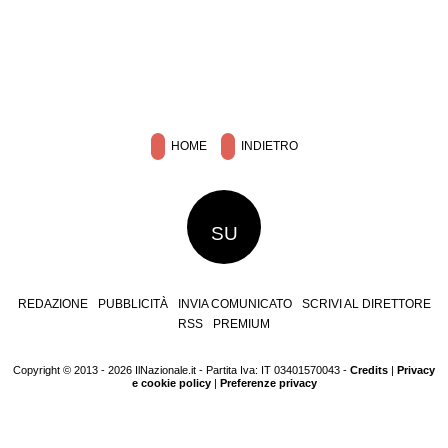
HOME
INDIETRO
SU
REDAZIONE
PUBBLICITÀ
INVIA COMUNICATO
SCRIVI AL DIRETTORE
RSS
PREMIUM
Copyright © 2013 - 2026 IlNazionale.it - Partita Iva: IT 03401570043 -
Credits
|
Privacy
e cookie policy
|
Preferenze privacy