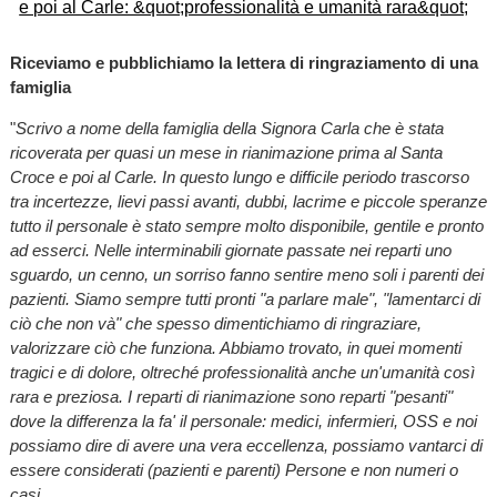
Riceviamo e pubblichiamo la lettera di ringraziamento di una
famiglia
"
Scrivo a nome della famiglia della Signora Carla che è stata
ricoverata per quasi un mese in rianimazione prima al Santa
Croce e poi al Carle. In questo lungo e difficile periodo trascorso
tra incertezze, lievi passi avanti, dubbi, lacrime e piccole speranze
tutto il personale è stato sempre molto disponibile, gentile e pronto
ad esserci. Nelle interminabili giornate passate nei reparti uno
sguardo, un cenno, un sorriso fanno sentire meno soli i parenti dei
pazienti. Siamo sempre tutti pronti "a parlare male", "lamentarci di
ciò che non và" che spesso dimentichiamo di ringraziare,
valorizzare ciò che funziona. Abbiamo trovato, in quei momenti
tragici e di dolore, oltreché professionalità anche un'umanità così
rara e preziosa. I reparti di rianimazione sono reparti "pesanti"
dove la differenza la fa' il personale: medici, infermieri, OSS e noi
possiamo dire di avere una vera eccellenza, possiamo vantarci di
essere considerati (pazienti e parenti) Persone e non numeri o
casi.