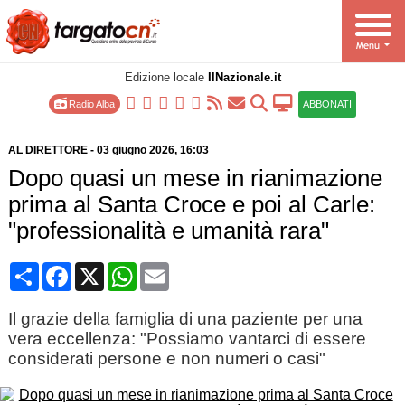
Edizione locale
IlNazionale.it
Radio Alba
ABBONATI
AL DIRETTORE
-
03 giugno 2026
, 16:03
Dopo quasi un mese in rianimazione
prima al Santa Croce e poi al Carle:
"professionalità e umanità rara"
Condividi
Facebook
X
WhatsApp
Email
Il grazie della famiglia di una paziente per una
vera eccellenza: "Possiamo vantarci di essere
considerati persone e non numeri o casi"