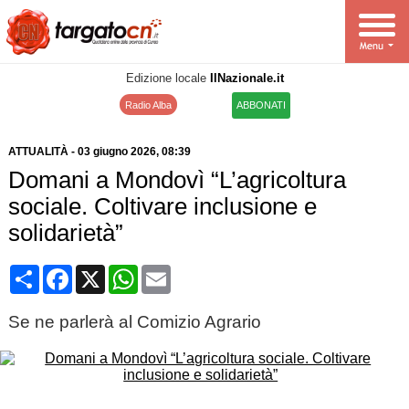
Edizione locale
IlNazionale.it
Radio Alba
ABBONATI
ATTUALITÀ
-
03 giugno 2026
, 08:39
Domani a Mondovì “L’agricoltura
sociale. Coltivare inclusione e
solidarietà”
Condividi
Facebook
X
WhatsApp
Email
Se ne parlerà al Comizio Agrario