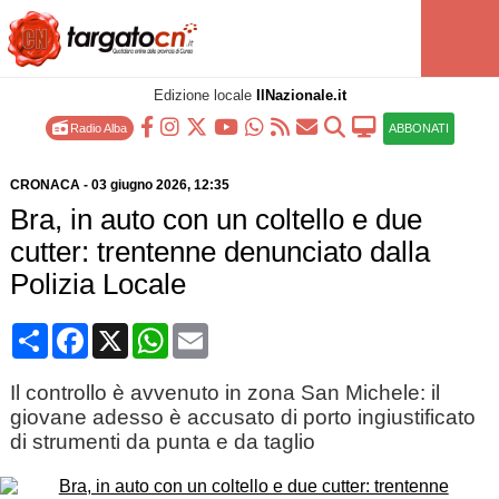
Edizione locale
IlNazionale.it
Radio Alba
ABBONATI
CRONACA
-
03 giugno 2026
, 12:35
Bra, in auto con un coltello e due
cutter: trentenne denunciato dalla
Polizia Locale
Condividi
Facebook
X
WhatsApp
Email
Il controllo è avvenuto in zona San Michele: il
giovane adesso è accusato di porto ingiustificato
di strumenti da punta e da taglio