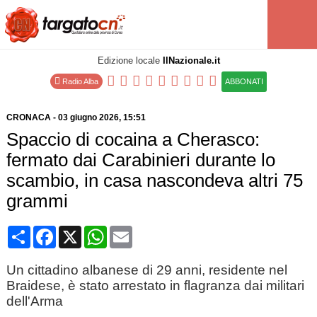
Edizione locale
IlNazionale.it
Radio Alba
ABBONATI
CRONACA
-
03 giugno 2026
, 15:51
Spaccio di cocaina a Cherasco:
fermato dai Carabinieri durante lo
scambio, in casa nascondeva altri 75
grammi
Condividi
Facebook
X
WhatsApp
Email
Un cittadino albanese di 29 anni, residente nel
Braidese, è stato arrestato in flagranza dai militari
dell'Arma