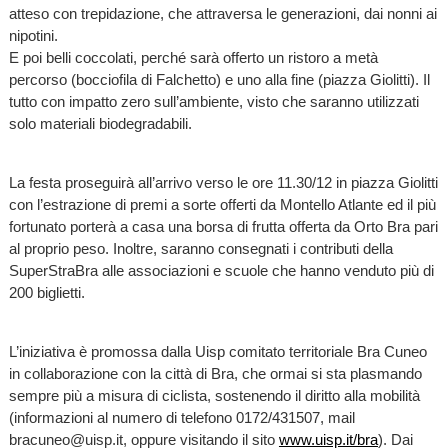
atteso con trepidazione, che attraversa le generazioni, dai nonni ai
nipotini.
E poi belli coccolati, perché sarà offerto un ristoro a metà
percorso (bocciofila di Falchetto) e uno alla fine (piazza Giolitti). Il
tutto con impatto zero sull’ambiente, visto che saranno utilizzati
solo materiali biodegradabili.
La festa proseguirà all’arrivo verso le ore 11.30/12 in piazza Giolitti
con l’estrazione di premi a sorte offerti da Montello Atlante ed il più
fortunato porterà a casa una borsa di frutta offerta da Orto Bra pari
al proprio peso. Inoltre, saranno consegnati i contributi della
SuperStraBra alle associazioni e scuole che hanno venduto più di
200 biglietti.
L’iniziativa è promossa dalla Uisp comitato territoriale Bra Cuneo
in collaborazione con la città di Bra, che ormai si sta plasmando
sempre più a misura di ciclista, sostenendo il diritto alla mobilità
(informazioni al numero di telefono 0172/431507, mail
bracuneo@uisp.it, oppure visitando il sito
www.uisp.it/bra
). Dai