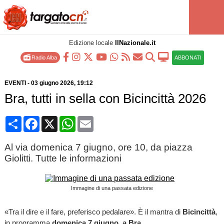
Edizione locale
IlNazionale.it
Radio Alba
ABBONATI
EVENTI
-
03 giugno 2026
, 19:12
Bra, tutti in sella con Bicincittà 2026
Condividi
Facebook
X
WhatsApp
Email
Al via domenica 7 giugno, ore 10, da piazza
Giolitti. Tutte le informazioni
Immagine di una passata edizione
«Tra il dire e il fare, preferisco pedalare». È il mantra di
Bicincittà
,
in programma
domenica 7 giugno, a Bra
.