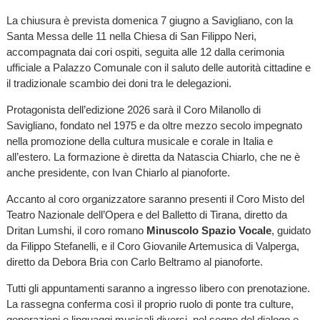
La chiusura è prevista domenica 7 giugno a Savigliano, con la
Santa Messa delle 11 nella Chiesa di San Filippo Neri,
accompagnata dai cori ospiti, seguita alle 12 dalla cerimonia
ufficiale a Palazzo Comunale con il saluto delle autorità cittadine e
il tradizionale scambio dei doni tra le delegazioni.
Protagonista dell’edizione 2026 sarà il Coro Milanollo di
Savigliano, fondato nel 1975 e da oltre mezzo secolo impegnato
nella promozione della cultura musicale e corale in Italia e
all’estero. La formazione è diretta da Natascia Chiarlo, che ne è
anche presidente, con Ivan Chiarlo al pianoforte.
Accanto al coro organizzatore saranno presenti il Coro Misto del
Teatro Nazionale dell’Opera e del Balletto di Tirana, diretto da
Dritan Lumshi, il coro romano
Minuscolo Spazio Vocale
, guidato
da Filippo Stefanelli, e il Coro Giovanile Artemusica di Valperga,
diretto da Debora Bria con Carlo Beltramo al pianoforte.
Tutti gli appuntamenti saranno a ingresso libero con prenotazione.
La rassegna conferma così il proprio ruolo di ponte tra culture,
generazioni e linguaggi musicali diversi, nel segno del dialogo e