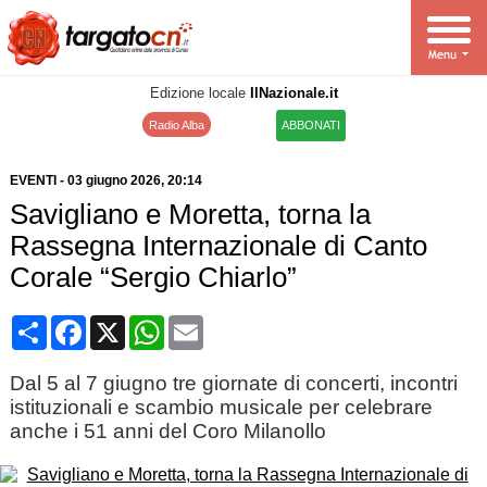
Edizione locale
IlNazionale.it
Radio Alba
ABBONATI
EVENTI
-
03 giugno 2026
, 20:14
Savigliano e Moretta, torna la
Rassegna Internazionale di Canto
Corale “Sergio Chiarlo”
Condividi
Facebook
X
WhatsApp
Email
Dal 5 al 7 giugno tre giornate di concerti, incontri
istituzionali e scambio musicale per celebrare
anche i 51 anni del Coro Milanollo