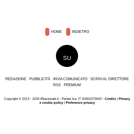
HOME
INDIETRO
SU
REDAZIONE
PUBBLICITÀ
INVIA COMUNICATO
SCRIVI AL DIRETTORE
RSS
PREMIUM
Copyright © 2013 - 2026 IlNazionale.it - Partita Iva: IT 03401570043 -
Credits
|
Privacy
e cookie policy
|
Preferenze privacy