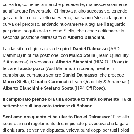
curva tre, come nella manche precedente, ma riesce solamente
ad affiancare l’avversario. Ci riprova al giro successivo, tenendo il
gas aperto in una traiettoria esterna, passando Stella alla quarta
curva del percorso, andando nuovamente a tagliare il traguardo
per primo, seguito dallo stesso Stella, che riesce a difendere la
seconda posizione dall’assalto di
Alberto Bianchini
.
La classifica di giornata vede quindi
Daniel Dalmasso
(ASD
Mammut) in prima posizione, con
Marco Stella
(Team Quad Tity
& Amarenas) in seconda e
Alberto Bianchini
(HP4 Off Road) in
terza e
Fausto pozzi
(Asd Mammut) in quarta, mentre in
campionato comanda sempre
Daniel Dalmasso
, che precede
Marco Stella
,
Claudio Carminati
(Team Quad Tity & Amarenas),
Alberto Bianchini
e
Stefano Sosta
(HP4 Off Road).
Il campionato prende ora una sosta e tornerà solamente il 6 di
settembre sull’impianto torinese di Babano.
Sentiamo ora quanto ci ha riferito Daniel Dalmasso
: “Fino allo
scorso anno il regolamento di campionato prevedeva che la gara
di chiusura, se veniva disputata, valeva punti doppi per tutti i piloti