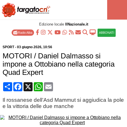
Edizione locale
IlNazionale.it
Radio Alba
ABBONATI
SPORT
-
03 giugno 2026
, 10:56
MOTORI / Daniel Dalmasso si
impone a Ottobiano nella categoria
Quad Expert
Condividi
Facebook
X
WhatsApp
Email
Il rossanese dell’Asd Mammut si aggiudica la pole
e la vittoria delle due manche