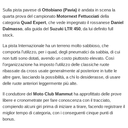
Sulla pista pavese di
Ottobiano (Pavia)
è andata in scena la
quarta prova del campionato
Motornext Fettucciati
della
categoria
Quad Expert
, che vede impegnato il rossanese
Daniel
Dalmasso
, alla guida del
Suzuki LTR 450
, da lui definito full
stock.
La pista Internazionale ha un terreno molto sabbioso, che
comporta l’utilizzo, per i quad, degli pneumatici da sabbia, di cui
non tutti sono dotati, avendo un costo piuttosto elevato. Così
l’organizzazione ha imposto l’utilizzo delle classiche ruote
ribassate da cross usate generalmente al posteriore in tutte le
altre gare, lasciando la possibilità, a chi lo desiderasse, di usare
delle ruote anteriori leggermente più alte.
Il conduttore del
Moto Club Mammut
ha approfittato delle prove
libere e cronometrate per fare conoscenza con il tracciato,
compiendo alcuni giri prima di iniziare a tirare, facendo registrare il
miglior tempo di categoria, con i conseguenti cinque punti di
bonus.