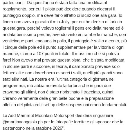
partecipanti. Da quest'anno è stata fatta una modifica al
regolamento, per cui il pilota può decidere quando giocarsi il
punteggio doppio, ma deve farlo all’atto di iscrizione alla gara. Io
finora non avevo giocato il mio Jolly, per cui ho deciso di farlo in
questa gara, perché volevo togliermi il pensiero dalla mente ed è
andata benissimo perché, avendo vinto entrambe le manche, con
venticinque punti cadauna in palio, il punteggio è salito a cento, più
i cinque della pole ed il punto supplementare per la vittoria di ogni
manche, siamo a 107 punti in totale. Il massimo che si poteva
fare! Non avevo mai provato questa pista, che è stata modificata
in alcune parti e siccome, in teoria, il campionato prevede solo
fettucciati e non dovrebbero esserci i salti, quelli più grandi sono
stati eliminati. La nostra era l'ultima categoria di giornata nel
programma, ma abbiamo avuto la fortuna che in gara due
eravamo gli ultimi, non è stato ripristinato il tracciato, quindi
c'erano veramente delle gran belle buche e la preparazione
atletica del pilota ed il set up delle sospensioni erano fondamentali.
La Asd Mammut Mountain Motorsport desidera ringraziare
@martinacoggiola.ph per le fotografie fornite e gli sponsor che la
sostengono nella stagione 2026”.