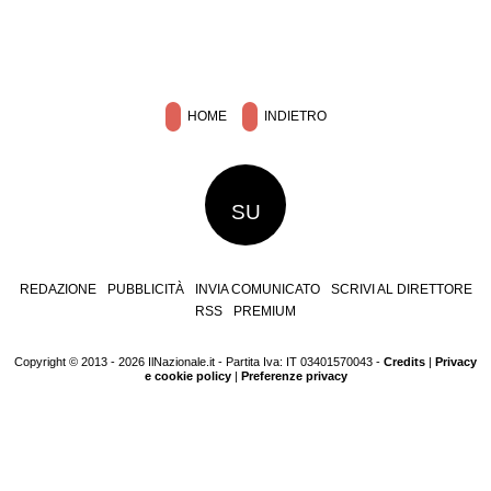
HOME
INDIETRO
SU
REDAZIONE
PUBBLICITÀ
INVIA COMUNICATO
SCRIVI AL DIRETTORE
RSS
PREMIUM
Copyright © 2013 - 2026 IlNazionale.it - Partita Iva: IT 03401570043 -
Credits
|
Privacy
e cookie policy
|
Preferenze privacy