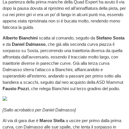
La partenza della prima manche della Quad Expert ha avuto il via
dopo la pausa dovuta al ripristino ed all’annaffiatura della pista, per
cui nei primi giri vi era un po’ di fango in alcuni punti ma, essendo
appena stata ripristinata non si è bucata molto, rendendo meno
faticosa la guida.
Alberto Bianchini
scatta al comando, seguito da
Stefano Sosta
e da
Daniel Dalmasso
, che già alla seconda curva piazza il
sorpasso su Sosta, percorrendo una traiettoria diversa da quella
affrontata dall’avversario, essendo il tracciato molto largo, con
traiettorie diverse in parecchie curve. Già alla terza curva
Dalmasso sferra l’attacco a Bianchini, affiancandolo e
superandolo all’esterno, andando a passare per primo sotto alla
bandiera a scacchi, seguito dal neo acquisto della ASD Mammut
Fausto Pozzi
, che relega Bianchini sul terzo gradino del podio.
[Salto acrobatico per Daniel Dalmasso]
Al via di gara due è
Marco Stella
a uscire per primo dalla prima
curva, con Dalmasso alle sue spalle, che tenta il sorpasso in