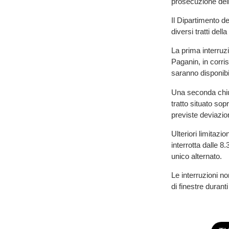
prosecuzione dell
Il Dipartimento d
diversi tratti del
La prima interruzi
Paganin, in corri
saranno disponibil
Una seconda chius
tratto situato so
previste deviazion
Ulteriori limitazio
interrotta dalle 8
unico alternato.
Le interruzioni non
di finestre duranti