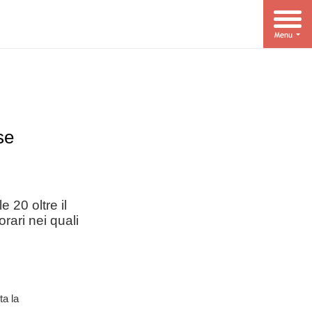
se
 20 oltre il
orari nei quali
ta la