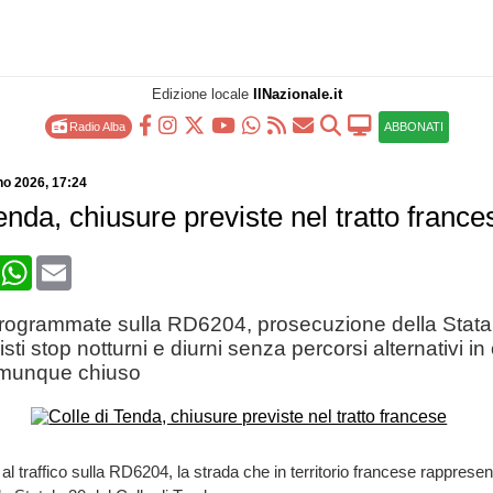
Edizione locale
IlNazionale.it
Radio Alba
ABBONATI
no 2026
, 17:24
enda, chiusure previste nel tratto france
book
X
WhatsApp
Email
programmate sulla RD6204, prosecuzione della Statale
sti stop notturni e diurni senza percorsi alternativi in 
comunque chiuso
al traffico sulla RD6204, la strada che in territorio francese rappresen