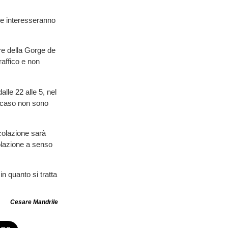
he interesseranno
tore della Gorge de
affico e non
lle 22 alle 5, nel
o caso non sono
rcolazione sarà
golazione a senso
in quanto si tratta
Cesare Mandrile