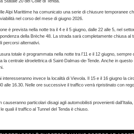
a Statale 20 del Colle di Tenda.
elle Alpi Marittime ha comunicato una serie di chiusure temporanee c
la viabilità nel corso del mese di giugno 2026.
one è prevista nella notte tra il 4 e il 5 giugno, dalle 22 alle 5, nel set
spondenza della Brèche 48. La strada sarà completamente chiusa al tr
i percorsi alternativi.
ura totale è programmata nella notte tra l'11 e il 12 giugno, sempre da
pra la centrale idroelettrica di Saint-Dalmas-de-Tende. Anche in quest
i.
ni interesseranno invece la località di Vievola. Il 15 e il 16 giugno la ci
.30 alle 16.30. Nelle ore successive il traffico verrà ripristinato con re
 causeranno particolari disagi agli automobilisti provenienti dall'Italia, 
 le quali il traffico al Tunnel del Tenda è chiuso.