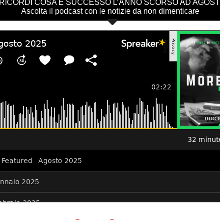
 RICORDI COSA È SUCCESSO L’ANNO SCORSO AD AGOS
Ascolta il podcast con le notizie da non dimenticare