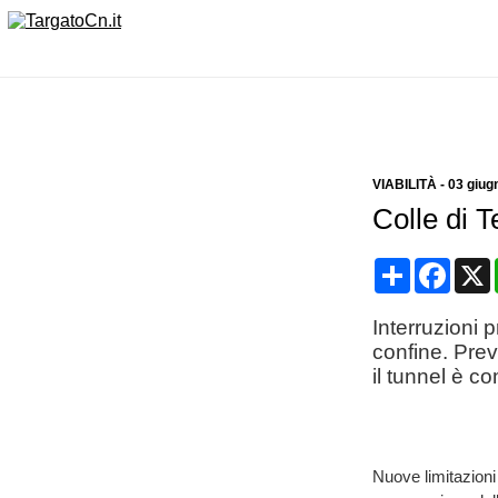
VIABILITÀ
-
03 giug
Colle di T
Condividi
Face
Interruzioni 
confine. Previ
il tunnel è 
Nuove limitazioni 