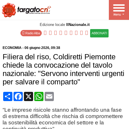
Edizione locale
IlNazionale.it
Radio Alba
ABBONATI
ECONOMIA
-
06 giugno 2026
, 09:38
Filiera del riso, Coldiretti Piemonte
chiede la convocazione del tavolo
nazionale: "Servono interventi urgenti
per salvare il comparto"
Condividi
Facebook
X
WhatsApp
Email
“Le imprese risicole stanno affrontando una fase
di estrema difficoltà che rischia di compromettere
la sostenibilità economica del settore e la
continuità produttiva"