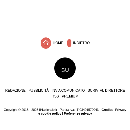
HOME
INDIETRO
SU
REDAZIONE
PUBBLICITÀ
INVIA COMUNICATO
SCRIVI AL DIRETTORE
RSS
PREMIUM
Copyright © 2013 - 2026 IlNazionale.it - Partita Iva: IT 03401570043 -
Credits
|
Privacy
e cookie policy
|
Preferenze privacy