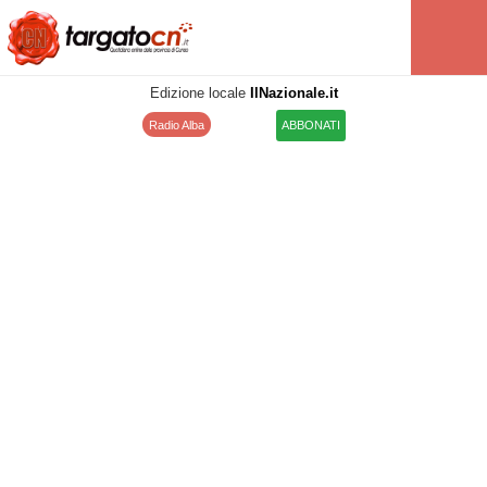
Edizione locale
IlNazionale.it
Radio Alba
ABBONATI