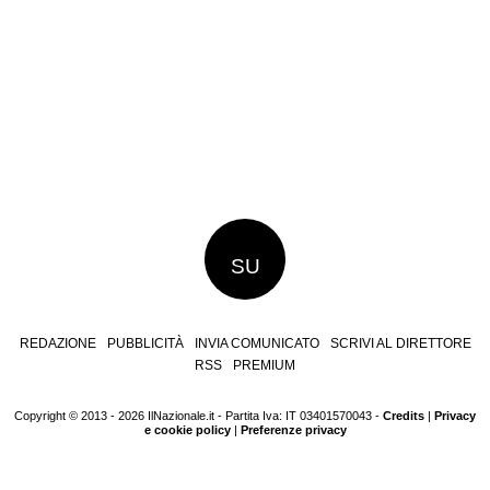
SU
REDAZIONE
PUBBLICITÀ
INVIA COMUNICATO
SCRIVI AL DIRETTORE
RSS
PREMIUM
Copyright © 2013 - 2026 IlNazionale.it - Partita Iva: IT 03401570043 -
Credits
|
Privacy
e cookie policy
|
Preferenze privacy