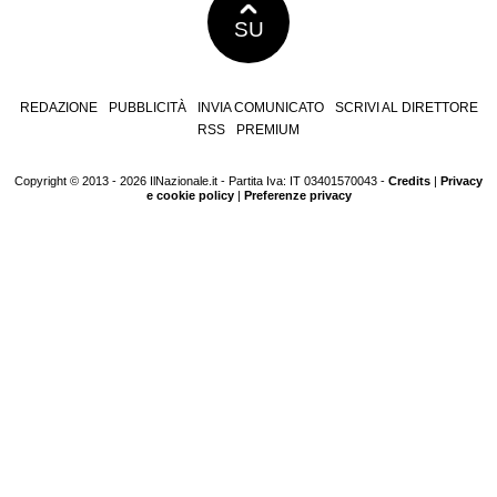
SU
REDAZIONE
PUBBLICITÀ
INVIA COMUNICATO
SCRIVI AL DIRETTORE
RSS
PREMIUM
Copyright © 2013 - 2026 IlNazionale.it - Partita Iva: IT 03401570043 -
Credits
|
Privacy
e cookie policy
|
Preferenze privacy