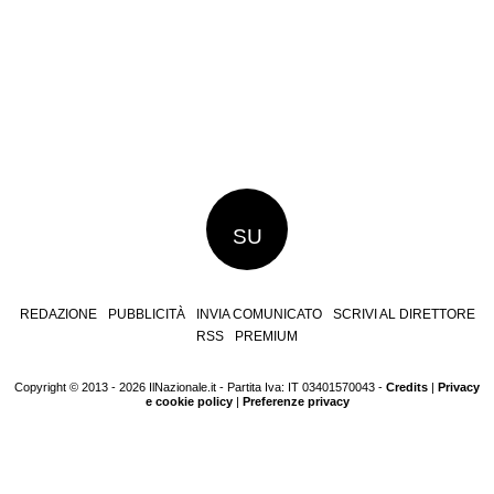
SU
REDAZIONE
PUBBLICITÀ
INVIA COMUNICATO
SCRIVI AL DIRETTORE
RSS
PREMIUM
Copyright © 2013 - 2026 IlNazionale.it - Partita Iva: IT 03401570043 -
Credits
|
Privacy
e cookie policy
|
Preferenze privacy