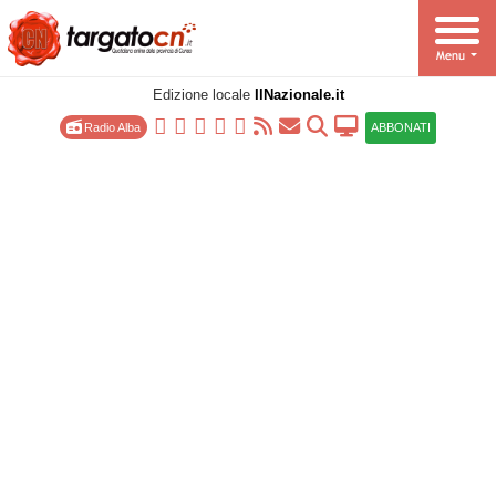
Edizione locale
IlNazionale.it
Radio Alba
ABBONATI