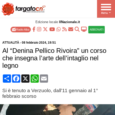
Edizione locale
IlNazionale.it
Radio Alba
ABBONATI
ATTUALITÀ
-
08 febbraio 2024
, 19:51
Al “Denina Pellico Rivoira” un corso
che insegna l’arte dell’intaglio nel
legno
Condividi
Facebook
X
WhatsApp
Email
Si è tenuto a Verzuolo, dall'11 gennaio al 1°
febbraio scorso