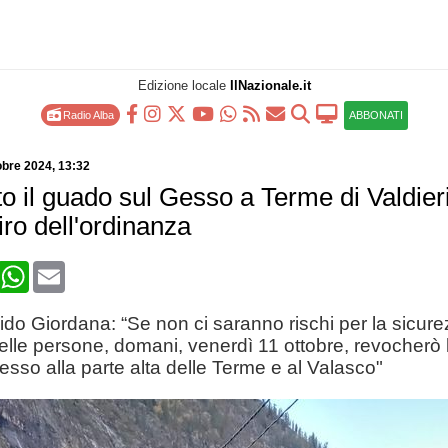
Edizione locale
IlNazionale.it
Radio Alba
ABBONATI
obre 2024
, 13:32
to il guado sul Gesso a Terme di Valdieri
tiro dell'ordinanza
book
X
WhatsApp
Email
ido Giordana: “Se non ci saranno rischi per la sicure
delle persone, domani, venerdì 11 ottobre, revocherò 
cesso alla parte alta delle Terme e al Valasco"