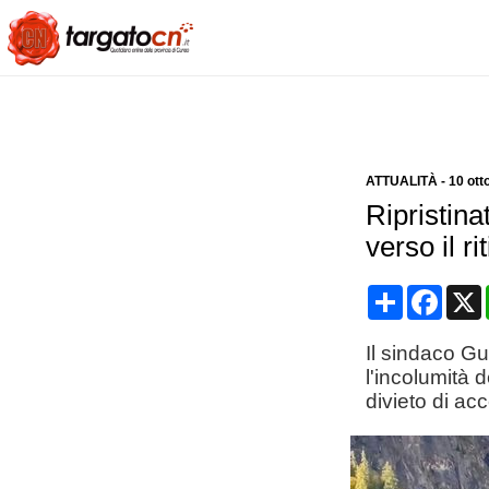
ATTUALITÀ
-
10 ott
Ripristina
verso il ri
Condividi
Face
Il sindaco Gu
l'incolumità 
divieto di ac