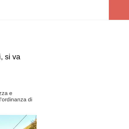
, si va
zza e
l'ordinanza di