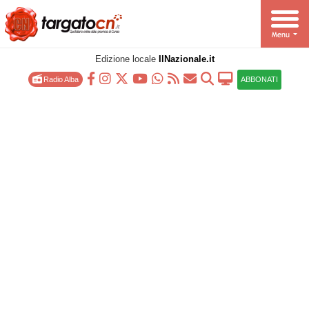
Edizione locale
IlNazionale.it
Radio Alba
ABBONATI