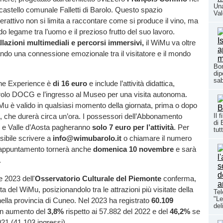
Una
 castello comunale Falletti di Barolo. Questo spazio
Val
erattivo non si limita a raccontare come si produce il vino, ma
do legame tra l’uomo e il prezioso frutto del suo lavoro.
llazioni multimediali e percorsi immersivi,
il WiMu va oltre
eando una connessione emozionale tra il visitatore e il mondo
Bor
dip
sab
ine Experience è
di 16 euro
e include l’attività didattica,
arolo DOCG e l’ingresso al Museo per una visita autonoma.
Mu è valido in qualsiasi momento della giornata, prima o dopo
ica, che durerà circa un’ora. I possessori dell’Abbonamento
Il 
di 
 e Valle d’Aosta pagheranno
solo 7 euro per l’attività
. Per
tutt
sibile scrivere a
info@wimubarolo.it
o chiamare il numero
’appuntamento tornerà anche
domenica 10 novembre
e sarà
.
e 2023 dell'
Osservatorio Culturale del Piemonte
conferma,
ita del WiMu, posizionandolo tra le attrazioni più visitate della
Tel
"Le
nella provincia di Cuneo. Nel 2023 ha registrato
60.109
del
un aumento del
3,8%
rispetto ai 57.882 del 2022​ e del
46,2%
se
21 (41.103 ingressi).