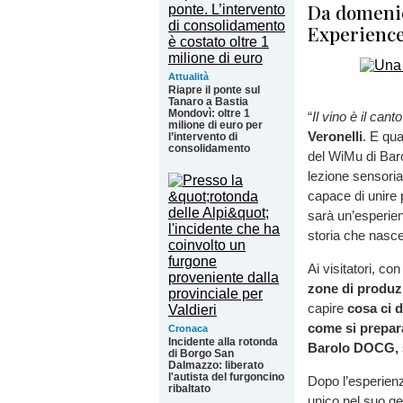
Da domenic
Experience
Attualità
Riapre il ponte sul
Tanaro a Bastia
Mondovì: oltre 1
“
Il vino è il canto
milione di euro per
Veronelli
. E qua
l’intervento di
consolidamento
del WiMu di Bar
lezione sensoria
capace di unire 
sarà un’esperienz
storia che nasce 
Ai visitatori, co
zone di produ
capire
cosa ci d
come si prepara
Cronaca
Incidente alla rotonda
Barolo DOCG,
di Borgo San
Dalmazzo: liberato
l'autista del furgoncino
Dopo l’esperienz
ribaltato
unico nel suo ge