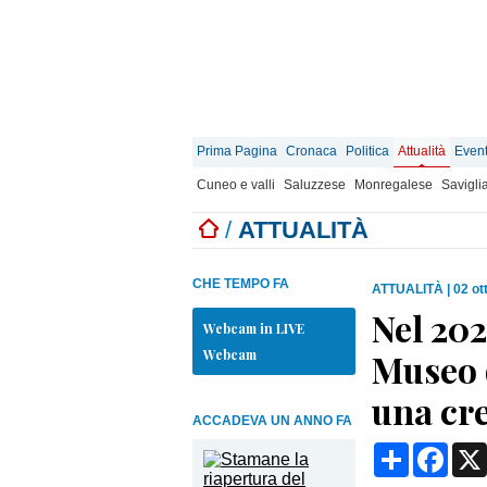
Prima Pagina
Cronaca
Politica
Attualità
Event
Cuneo e valli
Saluzzese
Monregalese
Savigli
/
ATTUALITÀ
CHE TEMPO FA
ATTUALITÀ
|
02 ot
Nel 202
Webcam in LIVE
Webcam
Museo d
una cre
ACCADEVA UN ANNO FA
Condividi
Face