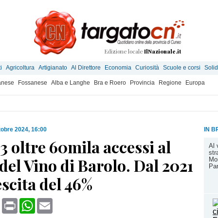
Edizione locale
IlNazionale.it
i
Agricoltura
Artigianato
Al Direttore
Economia
Curiosità
Scuole e corsi
Solid
anese
Fossanese
Alba e Langhe
Bra e Roero
Provincia
Regione
Europa
tobre 2024, 16:00
IN B
3 oltre 60mila accessi al
Al 
str
el Vino di Barolo. Dal 2021
Mon
Par
scita del 46%
book
X
Print
WhatsApp
Email