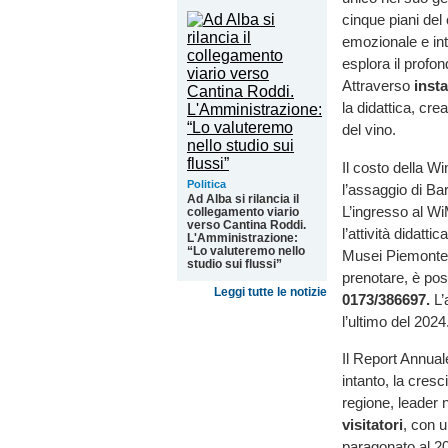
cinque piani del
emozionale e int
esplora il profon
Attraverso
insta
la didattica, cr
del vino.
Il costo della W
Politica
l’assaggio di B
Ad Alba si rilancia il
L’ingresso al Wi
collegamento viario
verso Cantina Roddi.
l’attività didatt
L'Amministrazione:
“Lo valuteremo nello
Musei Piemonte
studio sui flussi”
prenotare, è pos
Leggi tutte le notizie
0173/386697.
L
l’ultimo del 2024
Il Report Annual
intanto, la cresc
regione, leader 
visitatori
, con 
paragonato al 20