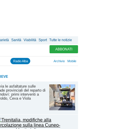
arietà
Sanità
Viabilità
Sport
Tutte le notizie
ABBONATI
Radio Alba
Archivio
Mobile
REVE
via le asfaltature sulle
ade provinciali del reparto di
dovì: primi interventi a
oldo, Ceva e Viola