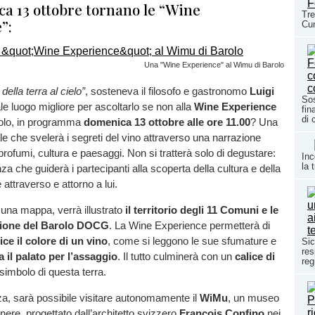
a 13 ottobre tornano le “Wine
Tre
”:
Cun
Una "Wine Experience" al Wimu di Barolo
 della terra al cielo”
, sosteneva il filosofo e gastronomo
Luigi
Sos
le luogo migliore per ascoltarlo se non alla
Wine Experience
fin
di 
olo, in programma
domenica 13 ottobre alle ore 11.00
? Una
le che svelerà i segreti del vino attraverso una narrazione
profumi, cultura e paesaggi. Non si tratterà solo di degustare:
Inc
la 
a che guiderà i partecipanti alla scoperta della cultura e della
attraverso e attorno a lui.
n una mappa, verrà illustrato
il territorio degli 11 Comuni e le
zione del Barolo DOCG
. La Wine Experience permetterà di
ice il colore di un vino
, come si leggono le sue sfumature e
Sic
res
 il palato per l’assaggio
. Il tutto culminerà con un
calice di
reg
simbolo di questa terra.
a, sarà possibile visitare autonomamente il
WiMu
, un museo
nere, progettato dall’architetto svizzero
François Confino
nei