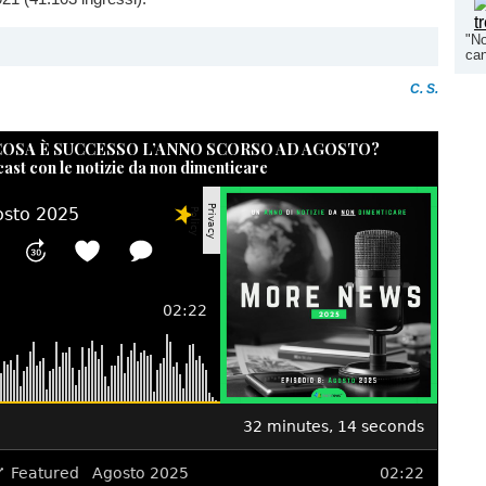
"No
can
C. S.
 COSA È SUCCESSO L’ANNO SCORSO AD AGOSTO?
cast con le notizie da non dimenticare