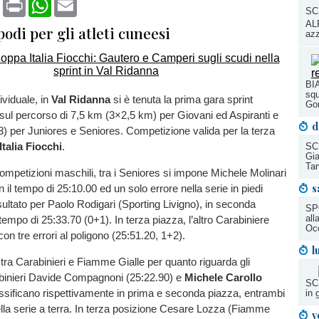
SC
ALP
podi per gli atleti cuneesi
azz
BIA
squ
ividuale, in
Val Ridanna
si è tenuta la prima gara sprint
Go
 sul percorso di 7,5 km (3×2,5 km) per Giovani ed Aspiranti e
d
) per Juniores e Seniores. Competizione valida per la terza
talia Fiocchi
.
SC
Gi
Tar
ompetizioni maschili, tra i Seniores si impone Michele Molinari
s
n il tempo di 25:10.00 ed un solo errore nella serie in piedi
sultato per Paolo Rodigari (Sporting Livigno), in seconda
SP
all
tempo di 25:33.70 (0+1). In terza piazza, l’altro Carabiniere
Occ
on tre errori al poligono (25:51.20, 1+2).
l
tra Carabinieri e Fiamme Gialle per quanto riguarda gli
abinieri Davide Compagnoni (25:22.90) e
Michele Carollo
SCI
assificano rispettivamente in prima e seconda piazza, entrambi
in 
lla serie a terra. In terza posizione Cesare Lozza (Fiamme
v