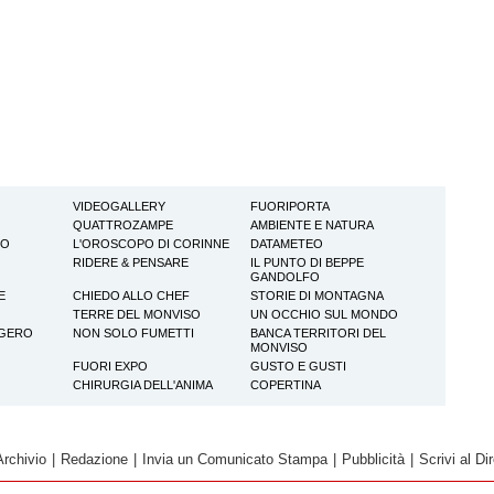
VIDEOGALLERY
FUORIPORTA
QUATTROZAMPE
AMBIENTE E NATURA
TO
L'OROSCOPO DI CORINNE
DATAMETEO
RIDERE & PENSARE
IL PUNTO DI BEPPE
GANDOLFO
E
CHIEDO ALLO CHEF
STORIE DI MONTAGNA
TERRE DEL MONVISO
UN OCCHIO SUL MONDO
GGERO
NON SOLO FUMETTI
BANCA TERRITORI DEL
MONVISO
FUORI EXPO
GUSTO E GUSTI
CHIRURGIA DELL'ANIMA
COPERTINA
Archivio
|
Redazione
|
Invia un Comunicato Stampa
|
Pubblicità
|
Scrivi al Dir