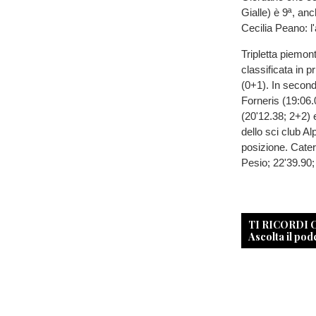
Gialle) è 9ª, anc
Cecilia Peano: l'
Tripletta piemont
classificata in 
(0+1). In secon
Forneris (19:06.
(20'12.38; 2+2) 
dello sci club A
posizione. Cater
Pesio; 22'39.90;
TI RICORDI
Ascolta il pod