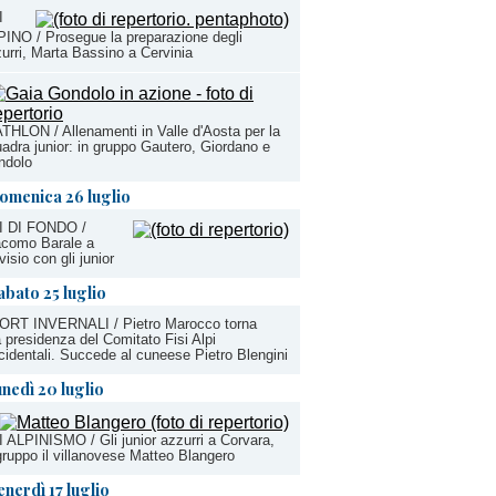
I
INO / Prosegue la preparazione degli
urri, Marta Bassino a Cervinia
THLON / Allenamenti in Valle d'Aosta per la
adra junior: in gruppo Gautero, Giordano e
ndolo
omenica 26 luglio
I DI FONDO /
acomo Barale a
visio con gli junior
abato 25 luglio
ORT INVERNALI / Pietro Marocco torna
a presidenza del Comitato Fisi Alpi
identali. Succede al cuneese Pietro Blengini
unedì 20 luglio
 ALPINISMO / Gli junior azzurri a Corvara,
gruppo il villanovese Matteo Blangero
enerdì 17 luglio