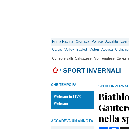
Prima Pagina
Cronaca
Politica
Attualità
Event
Calcio
Volley
Basket
Motori
Atletica
Ciclismo
Cuneo e valli
Saluzzese
Monregalese
Savigli
/
SPORT INVERNALI
CHE TEMPO FA
SPORT INVERNAL
Biathlo
Webcam in LIVE
Webcam
Gauter
nella s
ACCADEVA UN ANNO FA
Condividi
Face