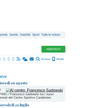
arietà
Sanità
Viabilità
Sport
Tutte le notizie
ABBONATI
Archivio
Mobile
REVE
iovedì 06 agosto
I
INO / Francesco Sadowski tra i nuovi
serati del Centro Sportivo Carabinieri
ercoledì 29 luglio