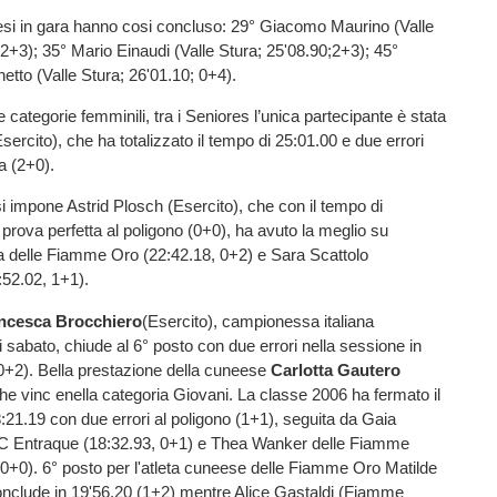
tesi in gara hanno cosi concluso: 29° Giacomo Maurino (Valle
 2+3); 35° Mario Einaudi (Valle Stura; 25'08.90;2+3); 45°
etto (Valle Stura; 26'01.10; 0+4).
le categorie femminili, tra i Seniores l’unica partecipante è stata
sercito), che ha totalizzato il tempo di 25:01.00 e due errori
ra (2+0).
si impone Astrid Plosch (Esercito), che con il tempo di
prova perfetta al poligono (0+0), ha avuto la meglio su
a delle Fiamme Oro (22:42.18, 0+2) e Sara Scattolo
2:52.02, 1+1).
ncesca Brocchiero
(Esercito), campionessa italiana
di sabato, chiude al 6° posto con due errori nella sessione in
 0+2). Bella prestazione della cuneese
Carlotta Gautero
 vinc enella categoria Giovani. La classe 2006 ha fermato il
21.19 con due errori al poligono (1+1), seguita da Gaia
C Entraque (18:32.93, 0+1) e Thea Wanker delle Fiamme
,0+0). 6° posto per l'atleta cuneese delle Fiamme Oro Matilde
nclude in 19'56.20 (1+2) mentre Alice Gastaldi (Fiamme