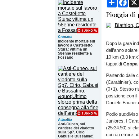
Pioggia di 
Cronaca
Incidente mortale sul
Dopo la gara ind
lavoro a Castelletto
Stura: vittima un
dell’anno solare
58enne residente a
10 km (3,3 kmx3
Fossano
tappa di
Coppa I
Partendo dalle c
(Carabinieri), co
(0+1). Stesso ri
posizione con il 
Daniele Fauner c
Podio suddiviso 
Attualità
Juniores. I Car
Asti-Cuneo, sul
(25:34.90) si cl
cantiere del viadotto
sulla Sp7. Cirio,
con un errore ne
Gabusi e Bussalino: