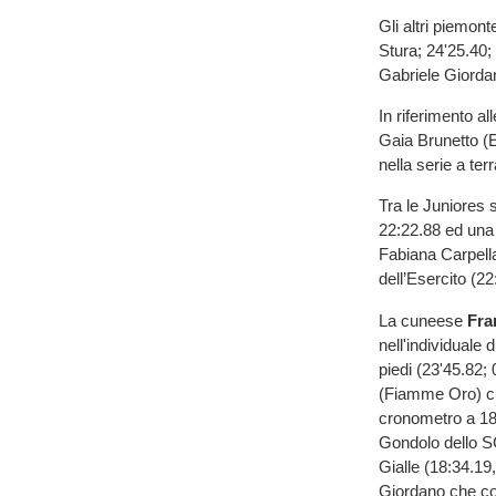
Gli altri piemon
Stura; 24'25.40;
Gabriele Giordan
In riferimento al
Gaia Brunetto (E
nella serie a ter
Tra le Juniores 
22:22.88 ed una 
Fabiana Carpell
dell’Esercito (2
La cuneese
Fra
nell'individuale 
piedi (23'45.82;
(Fiamme Oro) che
cronometro a 18:
Gondolo dello S
Gialle (18:34.19
Giordano che co