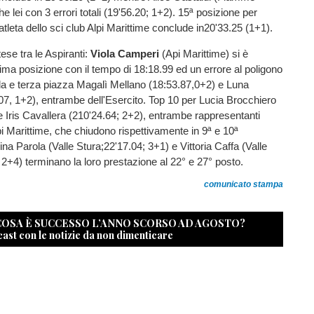
he lei con 3 errori totali (19'56.20; 1+2). 15ª posizione per
atleta dello sci club Alpi Marittime conclude in20'33.25 (1+1).
ese tra le Aspiranti:
Viola Camperi
(Api Marittime) si è
prima posizione con il tempo di 18:18.99 ed un errore al poligono
da e terza piazza Magalì Mellano (18:53.87,0+2) e Luna
07, 1+2), entrambe dell'Esercito. Top 10 per Lucia Brocchiero
e Iris Cavallera (210'24.64; 2+2), entrambe rappresentanti
lpi Marittime, che chiudono rispettivamente in 9ª e 10ª
ina Parola (Valle Stura;22'17.04; 3+1) e Vittoria Caffa (Valle
 2+4) terminano la loro prestazione al 22° e 27° posto.
comunicato stampa
 COSA È SUCCESSO L’ANNO SCORSO AD AGOSTO?
cast con le notizie da non dimenticare