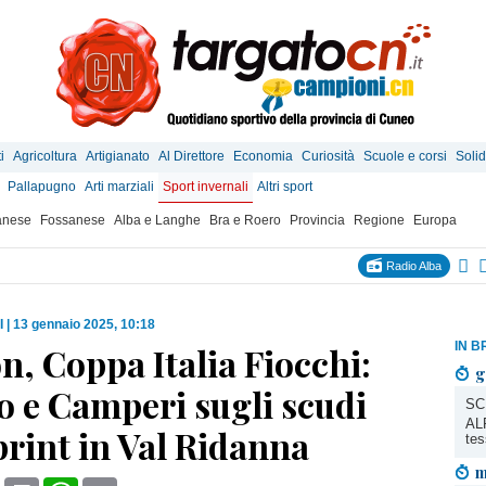
i
Agricoltura
Artigianato
Al Direttore
Economia
Curiosità
Scuole e corsi
Solid
Pallapugno
Arti marziali
Sport invernali
Altri sport
anese
Fossanese
Alba e Langhe
Bra e Roero
Provincia
Regione
Europa
Radio Alba
I
|
13 gennaio 2025, 10:18
IN B
n, Coppa Italia Fiocchi:
g
o e Camperi sugli scudi
SC
ALP
print in Val Ridanna
tes
m
book
X
Print
WhatsApp
Email