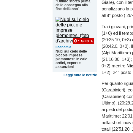
"Ultimo sforzo prima
Gialle), con il t
della consegna alla
penalizzano la p
fine dell’anno"
all'8° posto ( 26
Tra i giovani, 
(1+0) ed il tem
(20:35.10, 0+3) 
(20:42.0, 0+0). I
Economia
Nubi sul cielo delle
(Alpi Marittime) 
piccole imprese
(21'16.90; 1+3);
piemontesi: in calo
ordini, export e
0+2) mentre
Ni
assunzioni
1+2). 24° posto
Leggi tutte le notizie
Per quanto riguar
(Carabinieri), c
(Carabinieri) co
Ultimo), (20:29.
ai piedi del pod
Marittime; 22'0
nella short indiv
totali (22'51.20;