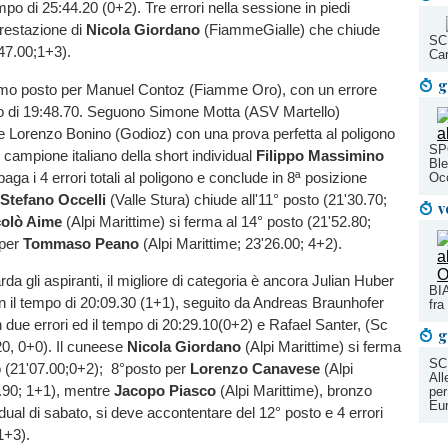
empo di 25:44.20 (0+2). Tre errori nella sessione in piedi
restazione di
Nicola Giordano
(FiammeGialle) che chiude
SCI
'47.00;1+3).
Car
g
primo posto per Manuel Contoz (Fiamme Oro), con un errore
po di 19:48.70. Seguono Simone Motta (ASV Martello)
e Lorenzo Bonino (Godioz) con una prova perfetta al poligono
SP
l campione italiano della short individual
Filippo Massimino
Ble
paga i 4 errori totali al poligono e conclude in 8ª posizione
Occ
Stefano Occelli
(Valle Stura) chiude all'11° posto (21'30.70;
v
colò Aime
(Alpi Marittime) si ferma al 14° posto (21'52.80;
 per
Tommaso Peano
(Alpi Marittime; 23'26.00; 4+2).
da gli aspiranti, il migliore di categoria è ancora Julian Huber
BIA
on il tempo di 20:09.30 (1+1), seguito da Andreas Braunhofer
fra
n due errori ed il tempo di 20:29.10(0+2) e Rafael Santer, (Sc
g
20, 0+0). Il cuneese
Nicola Giordano
(Alpi Marittime) si ferma
SC
io (21'07.00;0+2); 8°posto per
Lorenzo Canavese
(Alpi
Al
1.90; 1+1), mentre
Jacopo Piasco
(Alpi Marittime), bronzo
per
Eu
idual di sabato, si deve accontentare del 12° posto e 4 errori
 1+3).