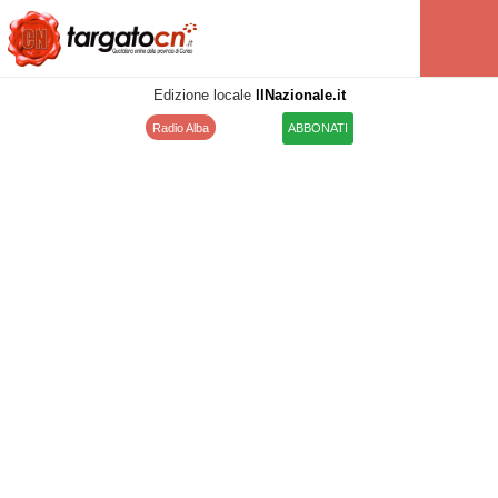
Edizione locale
IlNazionale.it
Radio Alba
ABBONATI