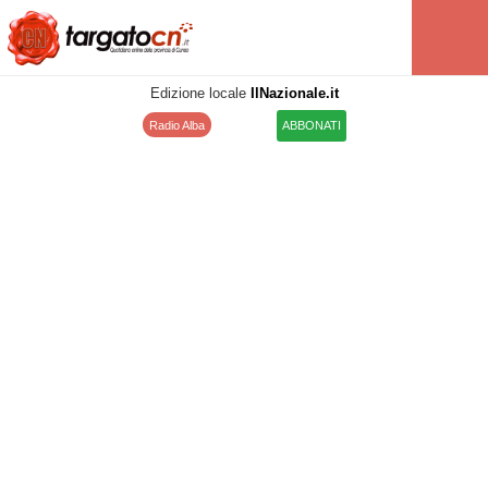
Edizione locale
IlNazionale.it
Radio Alba
ABBONATI