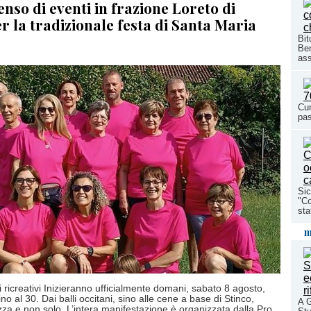
nso di eventi in frazione Loreto di
r la tradizionale festa di Santa Maria
Bit
Ben
ass
Cun
pas
Sic
"Co
sta
m
 ricreativi Inizieranno ufficialmente domani, sabato 8 agosto,
no al 30. Dai balli occitani, sino alle cene a base di Stinco,
A G
zza e non solo. L’intera manifestazione è organizzata dalla Pro