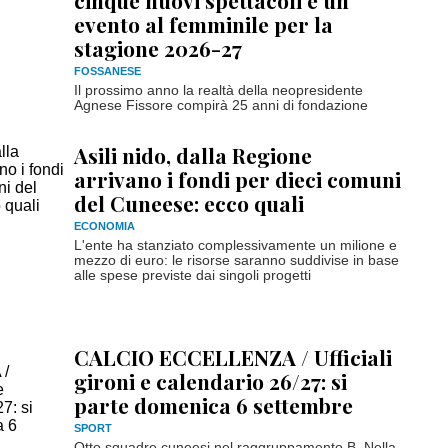
cinque nuovi spettacoli e un
evento al femminile per la
stagione 2026-27
FOSSANESE
Il prossimo anno la realtà della neopresidente
Agnese Fissore compirà 25 anni di fondazione
Asili nido, dalla Regione
arrivano i fondi per dieci comuni
del Cuneese: ecco quali
ECONOMIA
L'ente ha stanziato complessivamente un milione e
mezzo di euro: le risorse saranno suddivise in base
alle spese previste dai singoli progetti
CALCIO ECCELLENZA / Ufficiali
gironi e calendario 26/27: si
parte domenica 6 settembre
SPORT
Otto squadre cuneesi nel raggruppamento B. Nella