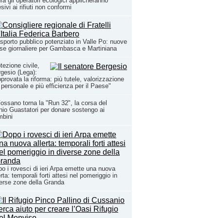
ra gli operatori ecologici applicheranno
sivi ai rifiuti non conformi
sporto pubblico potenziato in Valle Po: nuove
se giornaliere per Gambasca e Martiniana
tezione civile,
gesio (Lega):
provata la riforma: più tutele, valorizzazione
 personale e più efficienza per il Paese"
ossano torna la "Run 32", la corsa del
io Guastatori per donare sostengo ai
mbini
o i rovesci di ieri Arpa emette una nuova
erta: temporali forti attesi nel pomeriggio in
erse zone della Granda