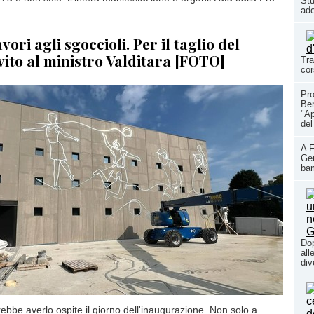
Stu
ade
vori agli sgoccioli. Per il taglio del
nvito al ministro Valditara [FOTO]
Tra
cor
Pro
Ber
"Ap
del
A F
Gen
ba
Dop
all
div
ebbe averlo ospite il giorno dell'inaugurazione. Non solo a