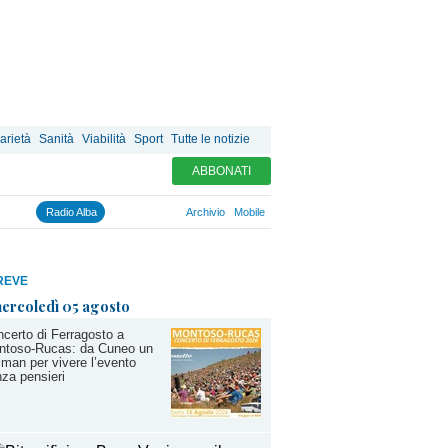
arietà
Sanità
Viabilità
Sport
Tutte le notizie
ABBONATI
Radio Alba
Archivio
Mobile
REVE
ercoledì 05 agosto
certo di Ferragosto a
ntoso-Rucas: da Cuneo un
lman per vivere l’evento
za pensieri