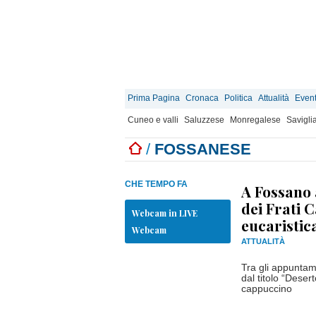
Prima Pagina
Cronaca
Politica
Attualità
Event
Cuneo e valli
Saluzzese
Monregalese
Savigli
/
FOSSANESE
CHE TEMPO FA
A Fossano a
dei Frati 
Webcam in LIVE
eucaristic
Webcam
ATTUALITÀ
Tra gli appuntame
dal titolo “Deser
cappuccino