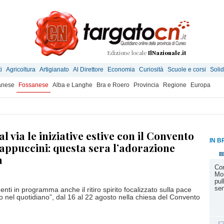
Edizione locale
IlNazionale.it
i
Agricoltura
Artigianato
Al Direttore
Economia
Curiosità
Scuole e corsi
Solid
anese
Fossanese
Alba e Langhe
Bra e Roero
Provincia
Regione
Europa
l via le iniziative estive con il Convento
IN B
Cappuccini: questa sera l’adorazione
m
a
Con
Mo
pul
sen
nti in programma anche il ritiro spirito focalizzato sulla pace
to nel quotidiano”, dal 16 al 22 agosto nella chiesa del Convento