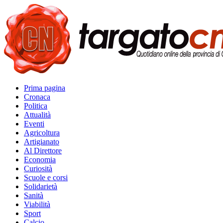
Prima pagina
Cronaca
Politica
Attualità
Eventi
Agricoltura
Artigianato
Al Direttore
Economia
Curiosità
Scuole e corsi
Solidarietà
Sanità
Viabilità
Sport
Calcio