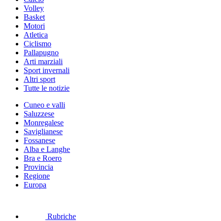
Volley
Basket
Motori
Atletica
Ciclismo
Pallapugno
Arti marziali
Sport invernali
Altri sport
Tutte le notizie
Cuneo e valli
Saluzzese
Monregalese
Saviglianese
Fossanese
Alba e Langhe
Bra e Roero
Provincia
Regione
Europa
Rubriche