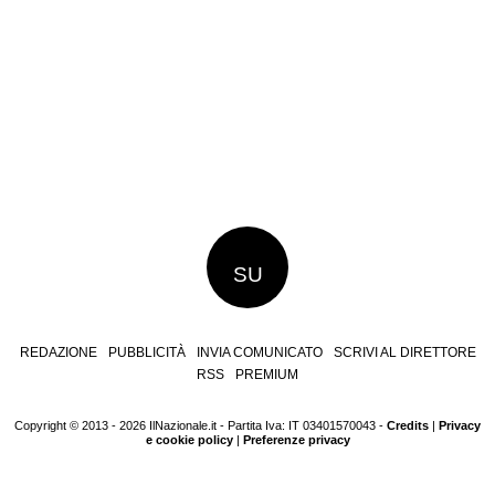
SU
REDAZIONE
PUBBLICITÀ
INVIA COMUNICATO
SCRIVI AL DIRETTORE
RSS
PREMIUM
Copyright © 2013 - 2026 IlNazionale.it - Partita Iva: IT 03401570043 -
Credits
|
Privacy
e cookie policy
|
Preferenze privacy