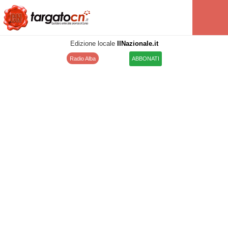
Edizione locale
IlNazionale.it
Radio Alba
ABBONATI