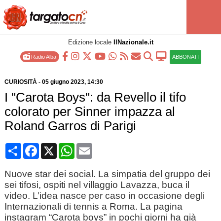
Edizione locale
IlNazionale.it
Radio Alba
ABBONATI
CURIOSITÀ
-
05 giugno 2023
, 14:30
I "Carota Boys": da Revello il tifo
colorato per Sinner impazza al
Roland Garros di Parigi
Condividi
Facebook
X
WhatsApp
Email
Nuove star dei social. La simpatia del gruppo dei
sei tifosi, ospiti nel villaggio Lavazza, buca il
video. L’idea nasce per caso in occasione degli
Internazionali di tennis a Roma. La pagina
instagram “Carota boys” in pochi giorni ha già