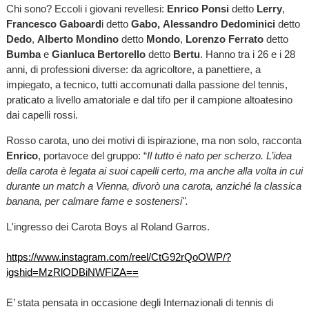
Chi sono? Eccoli i giovani revellesi:
Enrico Ponsi
detto
Lerry
,
Francesco Gaboard
i detto
Gabo,
Alessandro Dedominici
detto
Dedo
,
Alberto Mondino
detto
Mondo
,
Lorenzo Ferrato
detto
Bumba
e
Gianluca Bertorello
detto
Bertu
. Hanno tra i 26 e i 28
anni, di professioni diverse: da agricoltore, a panettiere, a
impiegato, a tecnico, tutti accomunati dalla passione del tennis,
praticato a livello amatoriale e dal tifo per il campione altoatesino
dai capelli rossi.
Rosso carota, uno dei motivi di ispirazione, ma non solo, racconta
Enrico
,
portavoce del gruppo: “
Il tutto è nato per scherzo. L’idea
della carota è legata ai suoi capelli certo, ma anche alla volta in cui
durante un match a Vienna, divorò una carota, anziché la classica
banana, per calmare fame e sostenersi".
L'ingresso dei Carota Boys al Roland Garros.
https://www.instagram.com/reel/CtG92rQoOWP/?
igshid=MzRlODBiNWFlZA==
E’ stata pensata in occasione degli Internazionali di tennis di