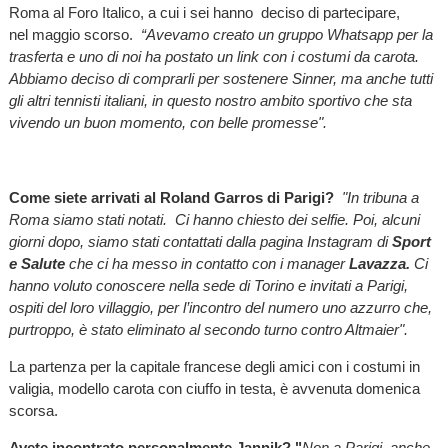
Roma al Foro Italico, a cui i sei hanno deciso di partecipare,
nel maggio scorso.
“Avevamo creato un gruppo Whatsapp per la
trasferta e uno di noi ha postato un link con i costumi da carota.
Abbiamo deciso di comprarli per sostenere Sinner, ma anche tutti
gli altri tennisti italiani, in questo nostro ambito sportivo che sta
vivendo un buon momento, con belle promesse".
Come siete arrivati al Roland Garros di Parigi?
"In tribuna a
Roma siamo stati notati. Ci hanno chiesto dei selfie. Poi, alcuni
giorni dopo, siamo stati contattati dalla pagina Instagram di
Sport
e Salute
che ci ha messo in contatto con i manager
Lavazza.
Ci
hanno voluto conoscere nella sede di Torino e invitati a Parigi,
ospiti del loro villaggio, per l’incontro del numero uno azzurro che,
purtroppo, è stato eliminato al secondo turno contro Altmaier".
La partenza per la capitale francese degli amici con i costumi in
valigia, modello carota con ciuffo in testa, è avvenuta domenica
scorsa.
Avete incontrato personalmente Jannik? "
Non a Parigi, anche