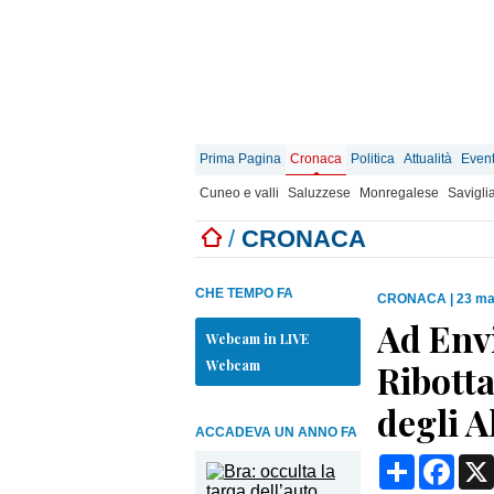
Prima Pagina
Cronaca
Politica
Attualità
Event
Cuneo e valli
Saluzzese
Monregalese
Savigli
/
CRONACA
CHE TEMPO FA
CRONACA
|
23 ma
Ad Envi
Webcam in LIVE
Webcam
Ribotta
degli A
ACCADEVA UN ANNO FA
Condividi
Face