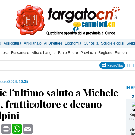
i
Agricoltura
Artigianato
Al Direttore
Economia
Curiosità
Scuole e corsi
Solid
anese
Fossanese
Alba e Langhe
Bra e Roero
Provincia
Regione
Europa
Radio Alba
ggio 2024, 10:35
IN B
e l’ultimo saluto a Michele
g
, frutticoltore e decano
lpini
Bag
una
book
X
Print
WhatsApp
Email
Sfr
Bov