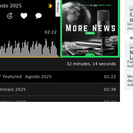
Inc
mon
m
Fal
tru
Mon
dec
so