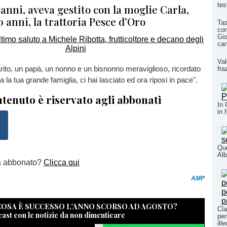
tes
anni, aveva gestito con la moglie Carla,
0 anni, la trattoria Pesce d’Oro
Tas
co
Gio
car
Val
rito, un papà, un nonno e un bisnonno meraviglioso, ricordato
fra
ta la tua grande famiglia, ci hai lasciato ed ora riposi in pace".
tenuto è riservato agli abbonati
In 
in 
Que
Alb
a abbonato?
Clicca qui
AMP
 COSA È SUCCESSO L’ANNO SCORSO AD AGOSTO?
Cla
cast con le notizie da non dimenticare
per
ill