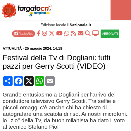
Edizione locale
IlNazionale.it
Radio Alba
ABBONATI
ATTUALITÀ
-
25 maggio 2024
, 14:18
Festival della Tv di Dogliani: tutti
pazzi per Gerry Scotti (VIDEO)
Condividi
Facebook
X
WhatsApp
Email
Grande entusiasmo a Dogliani per l'arrivo del
conduttore televisivo Gerry Scotti. Tra selfie e
piccoli omaggi c'è anche chi ha chiesto di
autografare una scatola di riso. Ai nostri microfoni,
lo "zio" della Tv, da buon milanista ha dato il voto
al tecnico Stefano Pioli