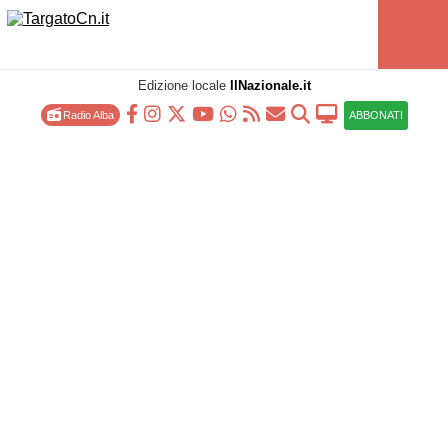
Edizione locale
IlNazionale.it
Radio Alba
ABBONATI